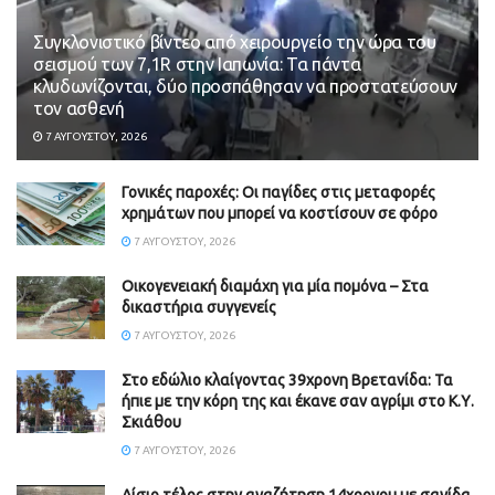
Συγκλονιστικό βίντεο από χειρουργείο την ώρα του
σεισμού των 7,1R στην Ιαπωνία: Τα πάντα
κλυδωνίζονται, δύο προσπάθησαν να προστατεύσουν
τον ασθενή
7 ΑΥΓΟΎΣΤΟΥ, 2026
Γονικές παροχές: Οι παγίδες στις μεταφορές
χρημάτων που μπορεί να κοστίσουν σε φόρο
7 ΑΥΓΟΎΣΤΟΥ, 2026
Οικογενειακή διαμάχη για μία πομόνα – Στα
δικαστήρια συγγενείς
7 ΑΥΓΟΎΣΤΟΥ, 2026
Στο εδώλιο κλαίγοντας 39χρονη Βρετανίδα: Τα
ήπιε με την κόρη της και έκανε σαν αγρίμι στο Κ.Υ.
Σκιάθου
7 ΑΥΓΟΎΣΤΟΥ, 2026
Αίσιο τέλος στην αναζήτηση 14χρονου με σανίδα