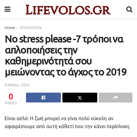
Home
ΨΥΧΟΛΟΓΙΑ
Νο stress please -7 τρόποι να
απλοποιήσεις την
καθημερινότητά σου
μειώνοντας το άγχος το 2019
8 Μαΐου, 2024
0
SHARES
Είναι απλό: Η ζωή μπορεί να γίνει πολύ εύκολη αν
αφαιρέσουμε από αυτή κάθετί που την κάνει περίπλοκη.