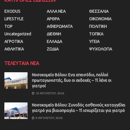
ΚΑΤΗΓΟΡΙΕΣ ΕΙΔΗΣΕΩΝ
EXODUS
ΑΛΛΑ ΝΕΑ
ΘΕΣΣΑΛΙΑ
LIFESTYLE
ΑΡΘΡΑ
ΟΙΚΟΝΟΜΙΑ
TOP
ΑΦΙΕΡΩΜΑΤΑ
ΠΟΛΙΤΙΚΗ
Uncategorized
ΔΙΕΘΝΗ
ΤΟΠΙΚΑ
ΑΓΡΟΤΙΚΑ
ΕΛΛΑΔΑ
ΥΓΕΙΑ
ΑΘΛΗΤΙΚΑ
ΖΩΔΙΑ
ΨΥΧΟΛΟΓΙΑ
ΤΕΛΕΥΤΑΙΑ ΝΕΑ
Νοσοκομείο Βόλου: Ενα επεισόδιο, πολλοί
πρωταγωνιστές, δυο οι εκδοχές – Τί λένε οι
γιατροί
10 ΑΥΓΟΎΣΤΟΥ, 2026
Νοσοκομείο Βόλου: Συνοδός ασθενούς καταγγέλει
γιατρό για βιαιοπραγία – Τί ισχυρίζεται για γιατρό
9 ΑΥΓΟΎΣΤΟΥ, 2026