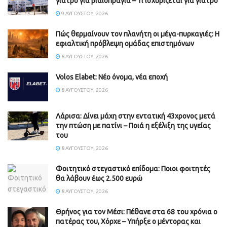
γιατρό για βιαιοπραγία – Τί ισχυρίζεται για γιατρό
9 ΑΥΓΟΎΣΤΟΥ, 2026
Πώς θερμαίνουν τον πλανήτη οι μέγα-πυρκαγιές: Η
εφιαλτική πρόβλεψη ομάδας επιστημόνων
8 ΑΥΓΟΎΣΤΟΥ, 2026
Volos Elabet: Νέο όνομα, νέα εποχή
8 ΑΥΓΟΎΣΤΟΥ, 2026
Λάρισα: Δίνει μάχη στην εντατική 43χρονος μετά
την πτώση με πατίνι – Ποιά η εξέλιξη της υγείας
του
8 ΑΥΓΟΎΣΤΟΥ, 2026
Φοιτητικό στεγαστικό επίδομα: Ποιοι φοιτητές
θα λάβουν έως 2.500 ευρώ
8 ΑΥΓΟΎΣΤΟΥ, 2026
Θρήνος για τον Μέσι: Πέθανε στα 68 του χρόνια ο
πατέρας του, Χόρχε – Υπήρξε ο μέντορας και