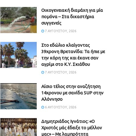
Οικογενειακή διαμάχη για μία
πομόνα – Στα δικαστήρια
συγγενείς
7 ΑΥΓΟΎΣΤΟΥ, 2026
Στο εδώλιο κλαίγοντας
39χρονη Βρετανίδα: Τα ήπιε με
την κόρη της και έκανε σαν
αγρίμι στο Κ.Υ. Σκιάθου
7 ΑΥΓΟΎΣΤΟΥ, 2026
Αίσιο τέλος στην αναζήτηση
14χρονου με σανίδα SUP στην
Αλόννησο
6 ΑΥΓΟΎΣΤΟΥ, 2026
Δημητριάδος Ιγνάτιος: «Ο
Χριστός μάς έδειξε το μέλλον
μας» – Με λαμπρότητα