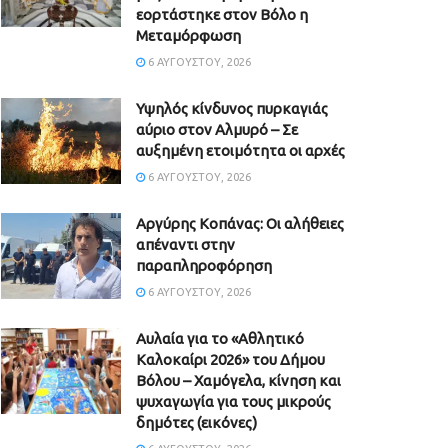
εορτάστηκε στον Βόλο η
Μεταμόρφωση
6 ΑΥΓΟΎΣΤΟΥ, 2026
Υψηλός κίνδυνος πυρκαγιάς
αύριο στον Αλμυρό – Σε
αυξημένη ετοιμότητα οι αρχές
6 ΑΥΓΟΎΣΤΟΥ, 2026
Aργύρης Κοπάνας: Οι αλήθειες
απέναντι στην
παραπληροφόρηση
6 ΑΥΓΟΎΣΤΟΥ, 2026
Αυλαία για το «Αθλητικό
Καλοκαίρι 2026» του Δήμου
Βόλου – Χαμόγελα, κίνηση και
ψυχαγωγία για τους μικρούς
δημότες (εικόνες)