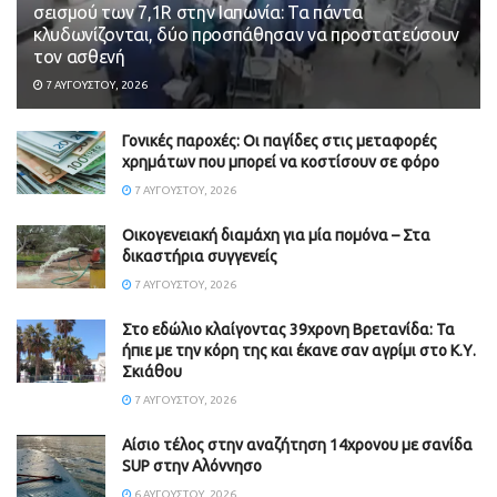
σεισμού των 7,1R στην Ιαπωνία: Τα πάντα
κλυδωνίζονται, δύο προσπάθησαν να προστατεύσουν
τον ασθενή
7 ΑΥΓΟΎΣΤΟΥ, 2026
Γονικές παροχές: Οι παγίδες στις μεταφορές
χρημάτων που μπορεί να κοστίσουν σε φόρο
7 ΑΥΓΟΎΣΤΟΥ, 2026
Οικογενειακή διαμάχη για μία πομόνα – Στα
δικαστήρια συγγενείς
7 ΑΥΓΟΎΣΤΟΥ, 2026
Στο εδώλιο κλαίγοντας 39χρονη Βρετανίδα: Τα
ήπιε με την κόρη της και έκανε σαν αγρίμι στο Κ.Υ.
Σκιάθου
7 ΑΥΓΟΎΣΤΟΥ, 2026
Αίσιο τέλος στην αναζήτηση 14χρονου με σανίδα
SUP στην Αλόννησο
6 ΑΥΓΟΎΣΤΟΥ, 2026