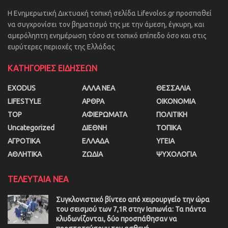
Η Ενημερωτική Δικτυακή τοπική σελίδα Lifevolos.gr προσπαθεί
να συγχρονίσει τον βηματισμό της με την άμεση, έγκυρη, και
αμερόληπτη ενημέρωση τόσο σε τοπικό επίπεδο όσο και στις
ευρύτερες περιοχές της Ελλάδας
ΚΑΤΗΓΟΡΙΕΣ ΕΙΔΗΣΕΩΝ
EXODUS
ΑΛΛΑ ΝΕΑ
ΘΕΣΣΑΛΙΑ
LIFESTYLE
ΑΡΘΡΑ
ΟΙΚΟΝΟΜΙΑ
TOP
ΑΦΙΕΡΩΜΑΤΑ
ΠΟΛΙΤΙΚΗ
Uncategorized
ΔΙΕΘΝΗ
ΤΟΠΙΚΑ
ΑΓΡΟΤΙΚΑ
ΕΛΛΑΔΑ
ΥΓΕΙΑ
ΑΘΛΗΤΙΚΑ
ΖΩΔΙΑ
ΨΥΧΟΛΟΓΙΑ
ΤΕΛΕΥΤΑΙΑ ΝΕΑ
Συγκλονιστικό βίντεο από χειρουργείο την ώρα
του σεισμού των 7,1R στην Ιαπωνία: Τα πάντα
κλυδωνίζονται, δύο προσπάθησαν να