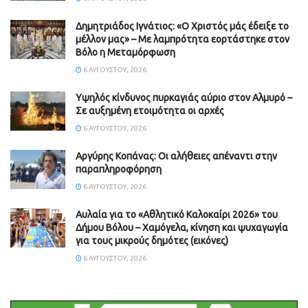
Δημητριάδος Ιγνάτιος: «Ο Χριστός μάς έδειξε το
μέλλον μας» – Με λαμπρότητα εορτάστηκε στον
Βόλο η Μεταμόρφωση
6 ΑΥΓΟΎΣΤΟΥ, 2026
Υψηλός κίνδυνος πυρκαγιάς αύριο στον Αλμυρό –
Σε αυξημένη ετοιμότητα οι αρχές
6 ΑΥΓΟΎΣΤΟΥ, 2026
Aργύρης Κοπάνας: Οι αλήθειες απέναντι στην
παραπληροφόρηση
6 ΑΥΓΟΎΣΤΟΥ, 2026
Αυλαία για το «Αθλητικό Καλοκαίρι 2026» του
Δήμου Βόλου – Χαμόγελα, κίνηση και ψυχαγωγία
για τους μικρούς δημότες (εικόνες)
6 ΑΥΓΟΎΣΤΟΥ, 2026