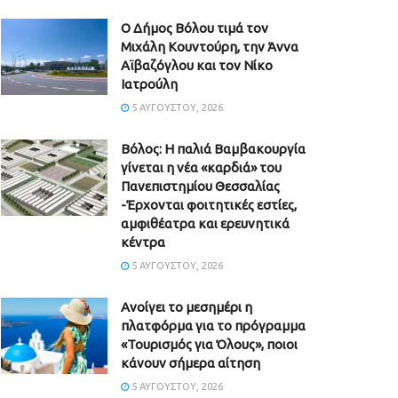
Ο Δήμος Βόλου τιμά τον
Μιχάλη Κουντούρη, την Άννα
Αϊβαζόγλου και τον Νίκο
Ιατρούλη
5 ΑΥΓΟΎΣΤΟΥ, 2026
Βόλος: Η παλιά Βαμβακουργία
γίνεται η νέα «καρδιά» του
Πανεπιστημίου Θεσσαλίας
-Έρχονται φοιτητικές εστίες,
αμφιθέατρα και ερευνητικά
κέντρα
5 ΑΥΓΟΎΣΤΟΥ, 2026
Ανοίγει το μεσημέρι η
πλατφόρμα για το πρόγραμμα
«Τουρισμός για Όλους», ποιοι
κάνουν σήμερα αίτηση
5 ΑΥΓΟΎΣΤΟΥ, 2026