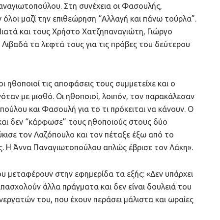
Παναγιωτοπούλου. Στη συνέχεια οι Φασουλής,
λοι μαζί την επιθεώρηση “Αλλαγή και πάνω τούρλα”.
Πιατά και τους Χρήστο Χατζηπαναγιώτη, Γιώργο
Λιβαδά τα λεφτά τους για τις πρόβες του δεύτερου
οι ηθοποιοί τις αποφάσεις τους συμμετείχε και ο
ταν με μισθό. Οι ηθοποιοί, λοιπόν, τον παρακάλεσαν
πούλου και Φασουλή για το τι πρόκειται να κάνουν. Ο
και δεν “κάρφωσε” τους ηθοποιούς στους δύο
κισε τον Λαζόπουλο και τον πέταξε έξω από το
υς. Η Άννα Παναγιωτοπούλου απλώς έβρισε τον Λάκη».
υ μεταφέρουν στην εφημερίδα τα εξής: «Δεν υπάρχει
απασχολούν άλλα πράγματα και δεν είναι δουλειά του
νεργατών του, που έχουν περάσει μάλιστα και ωραίες