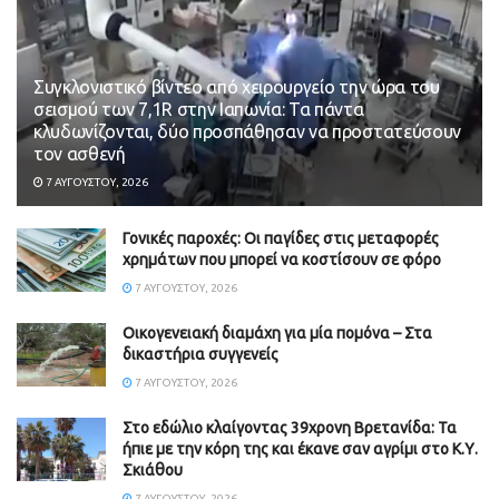
Συγκλονιστικό βίντεο από χειρουργείο την ώρα του
σεισμού των 7,1R στην Ιαπωνία: Τα πάντα
κλυδωνίζονται, δύο προσπάθησαν να προστατεύσουν
τον ασθενή
7 ΑΥΓΟΎΣΤΟΥ, 2026
Γονικές παροχές: Οι παγίδες στις μεταφορές
χρημάτων που μπορεί να κοστίσουν σε φόρο
7 ΑΥΓΟΎΣΤΟΥ, 2026
Οικογενειακή διαμάχη για μία πομόνα – Στα
δικαστήρια συγγενείς
7 ΑΥΓΟΎΣΤΟΥ, 2026
Στο εδώλιο κλαίγοντας 39χρονη Βρετανίδα: Τα
ήπιε με την κόρη της και έκανε σαν αγρίμι στο Κ.Υ.
Σκιάθου
7 ΑΥΓΟΎΣΤΟΥ, 2026