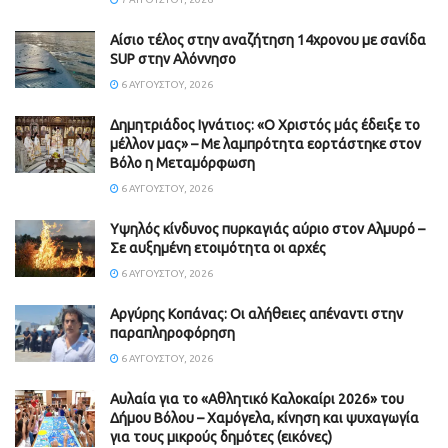
Αίσιο τέλος στην αναζήτηση 14χρονου με σανίδα
SUP στην Αλόννησο
6 ΑΥΓΟΎΣΤΟΥ, 2026
Δημητριάδος Ιγνάτιος: «Ο Χριστός μάς έδειξε το
μέλλον μας» – Με λαμπρότητα εορτάστηκε στον
Βόλο η Μεταμόρφωση
6 ΑΥΓΟΎΣΤΟΥ, 2026
Υψηλός κίνδυνος πυρκαγιάς αύριο στον Αλμυρό –
Σε αυξημένη ετοιμότητα οι αρχές
6 ΑΥΓΟΎΣΤΟΥ, 2026
Aργύρης Κοπάνας: Οι αλήθειες απέναντι στην
παραπληροφόρηση
6 ΑΥΓΟΎΣΤΟΥ, 2026
Αυλαία για το «Αθλητικό Καλοκαίρι 2026» του
Δήμου Βόλου – Χαμόγελα, κίνηση και ψυχαγωγία
για τους μικρούς δημότες (εικόνες)