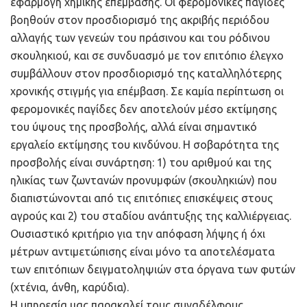
εφαρμογή χημικής επέμβασης. Οι φερομονικές παγίδες
βοηθούν στον προσδιορισμό της ακριβής περιόδου
αλλαγής των γενεών του πράσινου και του ρόδινου
σκουληκιού, και σε συνδυασμό με τον επιτόπιο έλεγχο
συμβάλλουν στον προσδιορισμό της καταλληλότερης
χρονικής στιγμής για επέμβαση. Σε καμία περίπτωση οι
φερομονικές παγίδες δεν αποτελούν μέσο εκτίμησης
του ύψους της προσβολής, αλλά είναι σημαντικό
εργαλείο εκτίμησης του κινδύνου. Η σοβαρότητα της
προσβολής είναι συνάρτηση: 1) του αριθμού και της
ηλικίας των ζωντανών προνυμφών (σκουληκιών) που
διαπιστώνονται από τις επιτόπιες επισκέψεις στους
αγρούς και 2) του σταδίου ανάπτυξης της καλλιέργειας.
Ουσιαστικό κριτήριο για την απόφαση λήψης ή όχι
μέτρων αντιμετώπισης είναι μόνο τα αποτελέσματα
των επιτόπιων δειγματοληψιών στα όργανα των φυτών
(χτένια, άνθη, καρύδια).
Η υπηρεσία μας παρακαλεί τους συναδέλφους