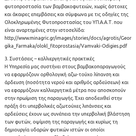
φυτοπροστασία των βαμβακοφυτειών, χωρίς άστοχες
και άκαιρες επεμβάσεις και σύμφωνα με τις οδηγίες της
Ολοκληρωμένης Φυτοπροστασίας του ΥΠ.Α.Α.Τ. που
είναι αναρτημένες στην ιστοσελίδα:
http://www.minagric.gr/images/stories/docs/agrotis/Geor
gika_Farmaka/olokl_fitoprostasia/Vamvaki-Odigies.pdf
3. Συστάσεις – καλλιεργητικές πρακτικές
Η Υπηρεσία μας συστήνει στους βαμβακοπαραγωγούς
να εφαρμόζουν ορθολογική αζω-τούχο λίπανση και
άρδευση (ποσότητα νερού και αριθμός αρδεύσεων) και
να εφαρμόζουν καλλιεργητικά μέτρα που αποσκοπούν
στην πρωίμιση της παραγωγής. Έχει αποδειχθεί στην
πράξη ότι υπερβολικές αζωτούχες λιπάνσεις και
αρδεύσεις έχουν ως συνέπεια την υπερβολική βλάστηση
των φυτών, οψίμιση της παραγωγής και κυρίως τη
δημιουργία υδαρών φυτικών ιστών οι οποίοι