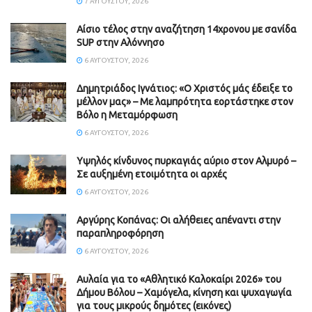
7 ΑΥΓΟΎΣΤΟΥ, 2026
Αίσιο τέλος στην αναζήτηση 14χρονου με σανίδα
SUP στην Αλόννησο
6 ΑΥΓΟΎΣΤΟΥ, 2026
Δημητριάδος Ιγνάτιος: «Ο Χριστός μάς έδειξε το
μέλλον μας» – Με λαμπρότητα εορτάστηκε στον
Βόλο η Μεταμόρφωση
6 ΑΥΓΟΎΣΤΟΥ, 2026
Υψηλός κίνδυνος πυρκαγιάς αύριο στον Αλμυρό –
Σε αυξημένη ετοιμότητα οι αρχές
6 ΑΥΓΟΎΣΤΟΥ, 2026
Aργύρης Κοπάνας: Οι αλήθειες απέναντι στην
παραπληροφόρηση
6 ΑΥΓΟΎΣΤΟΥ, 2026
Αυλαία για το «Αθλητικό Καλοκαίρι 2026» του
Δήμου Βόλου – Χαμόγελα, κίνηση και ψυχαγωγία
για τους μικρούς δημότες (εικόνες)