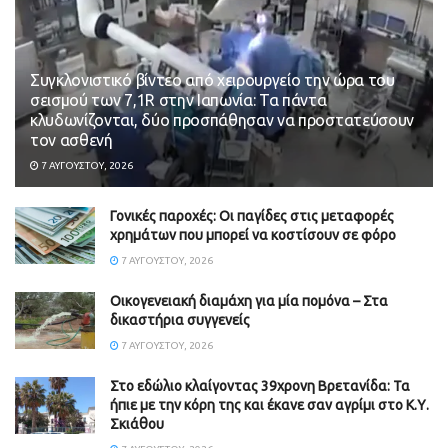
Συγκλονιστικό βίντεο από χειρουργείο την ώρα του
σεισμού των 7,1R στην Ιαπωνία: Τα πάντα
κλυδωνίζονται, δύο προσπάθησαν να προστατεύσουν
τον ασθενή
7 ΑΥΓΟΎΣΤΟΥ, 2026
Γονικές παροχές: Οι παγίδες στις μεταφορές
χρημάτων που μπορεί να κοστίσουν σε φόρο
7 ΑΥΓΟΎΣΤΟΥ, 2026
Οικογενειακή διαμάχη για μία πομόνα – Στα
δικαστήρια συγγενείς
7 ΑΥΓΟΎΣΤΟΥ, 2026
Στο εδώλιο κλαίγοντας 39χρονη Βρετανίδα: Τα
ήπιε με την κόρη της και έκανε σαν αγρίμι στο Κ.Υ.
Σκιάθου