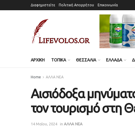
Διαφημιστείτε
Πολιτική Απορρήτου
Επικοινωνία
ΑΡΧΙΚΗ
ΤΟΠΙΚΑ
ΘΕΣΣΑΛΙΑ
ΕΛΛΑΔΑ
Δ
Home
ΑΛΛΑ ΝΕΑ
Αισιόδοξα μηνύματα
τον τουρισμό στη 
14 Μαΐου, 2024
in
ΑΛΛΑ ΝΕΑ