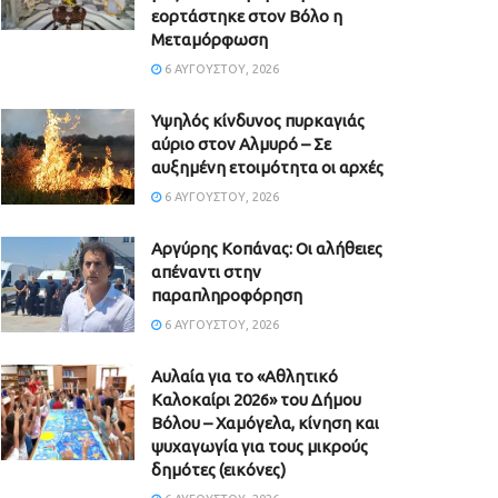
εορτάστηκε στον Βόλο η
Μεταμόρφωση
6 ΑΥΓΟΎΣΤΟΥ, 2026
Υψηλός κίνδυνος πυρκαγιάς
αύριο στον Αλμυρό – Σε
αυξημένη ετοιμότητα οι αρχές
6 ΑΥΓΟΎΣΤΟΥ, 2026
Aργύρης Κοπάνας: Οι αλήθειες
απέναντι στην
παραπληροφόρηση
6 ΑΥΓΟΎΣΤΟΥ, 2026
Αυλαία για το «Αθλητικό
Καλοκαίρι 2026» του Δήμου
Βόλου – Χαμόγελα, κίνηση και
ψυχαγωγία για τους μικρούς
δημότες (εικόνες)