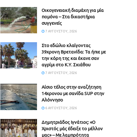
Οικογενειακή διαμάχη για μία
πομόνα – Στα δικαστήρια
συγγενείς
7 ΑΥΓΟΎΣΤΟΥ, 2026
Στο εδώλιο κλαίγοντας
39χρονη Βρετανίδα: Τα ήπιε με
την κόρη της και έκανε σαν
αγρίμι στο Κ.Υ. Σκιάθου
7 ΑΥΓΟΎΣΤΟΥ, 2026
Αίσιο τέλος στην αναζήτηση
14χρονου με σανίδα SUP στην
Αλόννησο
6 ΑΥΓΟΎΣΤΟΥ, 2026
Δημητριάδος Ιγνάτιος: «Ο
Χριστός μάς έδειξε το μέλλον
μας» – Με λαμπρότητα