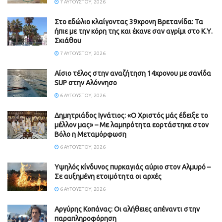
7 ΑΥΓΟΎΣΤΟΥ, 2026
Στο εδώλιο κλαίγοντας 39χρονη Βρετανίδα: Τα
ήπιε με την κόρη της και έκανε σαν αγρίμι στο Κ.Υ.
Σκιάθου
7 ΑΥΓΟΎΣΤΟΥ, 2026
Αίσιο τέλος στην αναζήτηση 14χρονου με σανίδα
SUP στην Αλόννησο
6 ΑΥΓΟΎΣΤΟΥ, 2026
Δημητριάδος Ιγνάτιος: «Ο Χριστός μάς έδειξε το
μέλλον μας» – Με λαμπρότητα εορτάστηκε στον
Βόλο η Μεταμόρφωση
6 ΑΥΓΟΎΣΤΟΥ, 2026
Υψηλός κίνδυνος πυρκαγιάς αύριο στον Αλμυρό –
Σε αυξημένη ετοιμότητα οι αρχές
6 ΑΥΓΟΎΣΤΟΥ, 2026
Aργύρης Κοπάνας: Οι αλήθειες απέναντι στην
παραπληροφόρηση