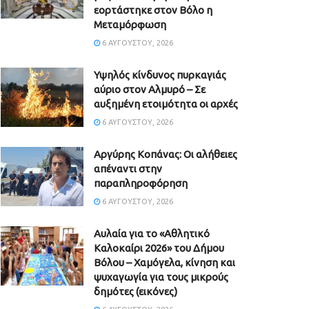
εορτάστηκε στον Βόλο η
Μεταμόρφωση
6 ΑΥΓΟΎΣΤΟΥ, 2026
Υψηλός κίνδυνος πυρκαγιάς
αύριο στον Αλμυρό – Σε
αυξημένη ετοιμότητα οι αρχές
6 ΑΥΓΟΎΣΤΟΥ, 2026
Aργύρης Κοπάνας: Οι αλήθειες
απέναντι στην
παραπληροφόρηση
6 ΑΥΓΟΎΣΤΟΥ, 2026
Αυλαία για το «Αθλητικό
Καλοκαίρι 2026» του Δήμου
Βόλου – Χαμόγελα, κίνηση και
ψυχαγωγία για τους μικρούς
δημότες (εικόνες)