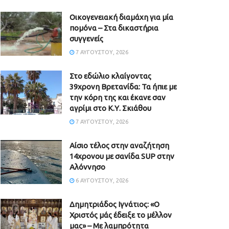
Οικογενειακή διαμάχη για μία
πομόνα – Στα δικαστήρια
συγγενείς
7 ΑΥΓΟΎΣΤΟΥ, 2026
Στο εδώλιο κλαίγοντας
39χρονη Βρετανίδα: Τα ήπιε με
την κόρη της και έκανε σαν
αγρίμι στο Κ.Υ. Σκιάθου
7 ΑΥΓΟΎΣΤΟΥ, 2026
Αίσιο τέλος στην αναζήτηση
14χρονου με σανίδα SUP στην
Αλόννησο
6 ΑΥΓΟΎΣΤΟΥ, 2026
Δημητριάδος Ιγνάτιος: «Ο
Χριστός μάς έδειξε το μέλλον
μας» – Με λαμπρότητα