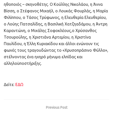
ηθοποιός – σκηνοθέτης. Ο Κούλλης Νικολάου, η Άννα
Βίσση, ο Στέφανος Μιχαήλ, ο Λουκάς Φουρλάς, η Μαρία
Φιλίππου, ο Τάσος Τρύφωνος, η Ελευθερία Ελευθερίου,
ο Λούης Πατσαλίδης, η Βασιλική Χατζηαδάμου, η Άντρη
Καραντώνη, ο Μιχάλης Σοφοκλέους,ο Χρύσανθος
Τσουρούλης, η Χριστιάνα Αρτεμίου, η Χριστίνα
Παυλίδου, η Έλλη Κυριακίδου και άλλοι ενώνουν τις
φωνές τους τραγουδώντας το «Χρυσοπράσινο Φύλλο»,
στέλνοντας ένα ηχηρό μήνυμα ελπίδας και
αλληλοϋποστήριξης.
Δείτε:
ΕΔΩ
Previous Post