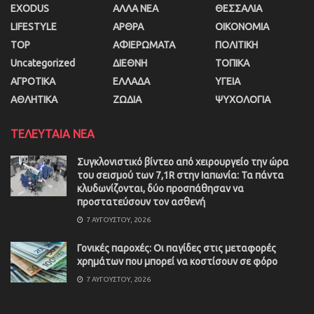
EXODUS
ΑΛΛΑ ΝΕΑ
ΘΕΣΣΑΛΙΑ
LIFESTYLE
ΑΡΘΡΑ
ΟΙΚΟΝΟΜΙΑ
TOP
ΑΦΙΕΡΩΜΑΤΑ
ΠΟΛΙΤΙΚΗ
Uncategorized
ΔΙΕΘΝΗ
ΤΟΠΙΚΑ
ΑΓΡΟΤΙΚΑ
ΕΛΛΑΔΑ
ΥΓΕΙΑ
ΑΘΛΗΤΙΚΑ
ΖΩΔΙΑ
ΨΥΧΟΛΟΓΙΑ
ΤΕΛΕΥΤΑΙΑ ΝΕΑ
Συγκλονιστικό βίντεο από χειρουργείο την ώρα
του σεισμού των 7,1R στην Ιαπωνία: Τα πάντα
κλυδωνίζονται, δύο προσπάθησαν να
προστατεύσουν τον ασθενή
7 ΑΥΓΟΎΣΤΟΥ, 2026
Γονικές παροχές: Οι παγίδες στις μεταφορές
χρημάτων που μπορεί να κοστίσουν σε φόρο
7 ΑΥΓΟΎΣΤΟΥ, 2026