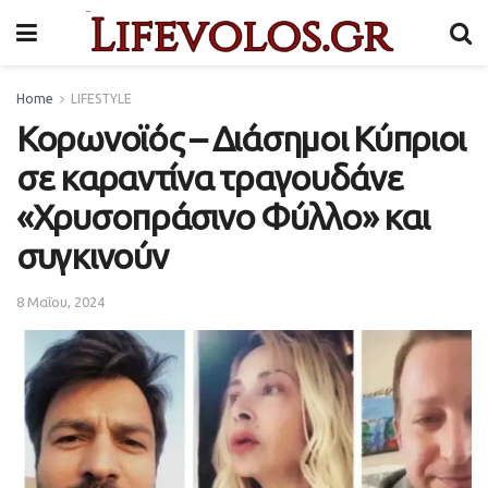
Home
LIFESTYLE
Κορωνοϊός – Διάσημοι Κύπριοι
σε καραντίνα τραγουδάνε
«Χρυσοπράσινο Φύλλο» και
συγκινούν
8 Μαΐου, 2024