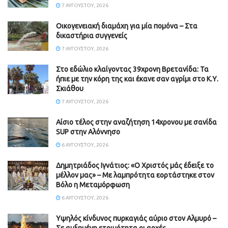
7 ΑΥΓΟΎΣΤΟΥ, 2026
Οικογενειακή διαμάχη για μία πομόνα – Στα
δικαστήρια συγγενείς
7 ΑΥΓΟΎΣΤΟΥ, 2026
Στο εδώλιο κλαίγοντας 39χρονη Βρετανίδα: Τα
ήπιε με την κόρη της και έκανε σαν αγρίμι στο Κ.Υ.
Σκιάθου
7 ΑΥΓΟΎΣΤΟΥ, 2026
Αίσιο τέλος στην αναζήτηση 14χρονου με σανίδα
SUP στην Αλόννησο
6 ΑΥΓΟΎΣΤΟΥ, 2026
Δημητριάδος Ιγνάτιος: «Ο Χριστός μάς έδειξε το
μέλλον μας» – Με λαμπρότητα εορτάστηκε στον
Βόλο η Μεταμόρφωση
6 ΑΥΓΟΎΣΤΟΥ, 2026
Υψηλός κίνδυνος πυρκαγιάς αύριο στον Αλμυρό –