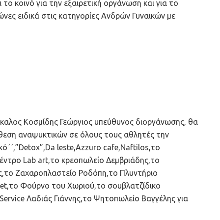
το κοινό για την εξαιρετική οργάνωση και για το
νες ειδικά στις κατηγορίες Ανδρών Γυναικών με
καλος Κοσμίδης Γεώργιος υπεύθυνος διοργάνωσης, θα
άθεση αναψυκτικών σε όλους τους αθλητές την
΄΄,”Detox”,Da leste,Azzuro cafe,Naftilos,το
ντρο Lab art,το κρεοπωλείο Δεμβριάδης,το
ς,το Ζαχαροπλαστείο Ροδόπη,το Πλυντήριο
et,το Φούρνο του Χωριού,το σουβλατζίδικο
ervice Λαδιάς Γιάννης,το Ψητοπωλείο Βαγγέλης για