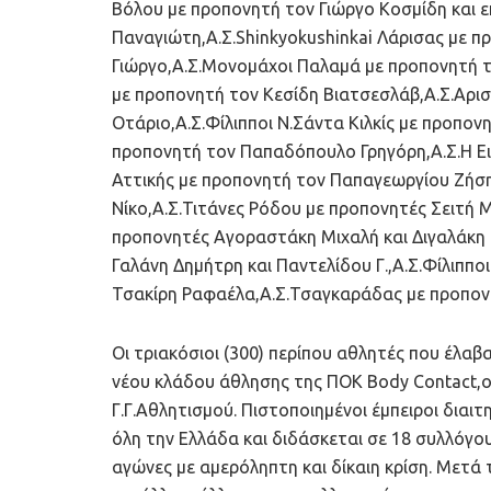
Βόλου με προπονητή τον Γιώργο Κοσμίδη και ε
Παναγιώτη,Α.Σ.Shinkyokushinkai Λάρισας με 
Γιώργο,Α.Σ.Μονομάχοι Παλαμά με προπονητή τ
με προπονητή τον Κεσίδη Βιατσεσλάβ,Α.Σ.Αρισ
Οτάριο,Α.Σ.Φίλιπποι Ν.Σάντα Κιλκίς με προπον
προπονητή τον Παπαδόπουλο Γρηγόρη,Α.Σ.Η Ει
Αττικής με προπονητή τον Παπαγεωργίου Ζήση
Νίκο,Α.Σ.Τιτάνες Ρόδου με προπονητές Σειτή 
προπονητές Αγοραστάκη Μιχαλή και Διγαλάκη 
Γαλάνη Δημήτρη και Παντελίδου Γ.,Α.Σ.Φίλιππ
Τσακίρη Ραφαέλα,Α.Σ.Τσαγκαράδας με προπον
Οι τριακόσιοι (300) περίπου αθλητές που έλα
νέου κλάδου άθλησης της ΠΟΚ Body Contact,
Γ.Γ.Αθλητισμού. Πιστοποιημένοι έμπειροι διαι
όλη την Ελλάδα και διδάσκεται σε 18 συλλόγου
αγώνες με αμερόληπτη και δίκαιη κρίση. Μετά 