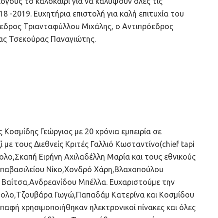
όγους το καλοκαίρι για να καλύψουν όλες τις
18 -2019. Ευχητήρια επιστολή για καλή επιτυχία του
όεδρος Τριανταφύλλου Μιχάλης, ο Αντιπρόεδρος
ας Τσεκούρας Παναγιώτης.
 Κοσμίδης Γεώργιος με 20 χρόνια εμπειρία σε
ε τους Διεθνείς Κριτές Γαλλιό Κωσταντίνο(chief tapi
τολο,Σκαπή Ειρήνη Αχιλαδέλλη Μαρία και τους εθνικούς
απαβασιλείου Νίκο,Χονδρό Χάρη,Βλαχοπούλου
 Βαίτσα,Ανδρεανίδου Μπέλλα. Ευχαριστούμε την
ολο,Τζουβάρα Γωγώ,Παπαδάμ Κατερίνα και Κοσμίδου
παφή χρησιμοποιήθηκαν ηλεκτρονικοί πίνακες και όλες