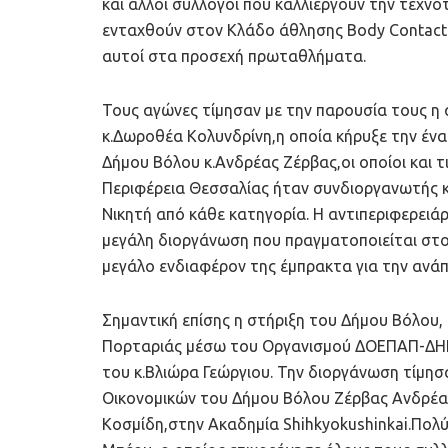
και άλλοι σύλλογοι που καλλιεργούν την τεχν
ενταχθούν στον Κλάδο άθλησης Body Contact 
αυτοί στα προσεχή πρωταθλήματα.
Τους αγώνες τίμησαν με την παρουσία τους η
κ.Δωροθέα Κολυνδρίνη,η οποία κήρυξε την έν
Δήμου Βόλου κ.Ανδρέας Ζέρβας,οι οποίοι και τ
Περιφέρεια Θεσσαλίας ήταν συνδιοργανωτής 
Νικητή από κάθε κατηγορία. Η αντιπεριφερειάρ
μεγάλη διοργάνωση που πραγματοποιείται στο
μεγάλο ενδιαφέρον της έμπρακτα για την ανάπ
Σημαντική επίσης η στήριξη του Δήμου Βόλου
Πορταριάς μέσω του Οργανισμού ΔΟΕΠΑΠ-ΔΗΠ
του κ.Βλιώρα Γεώργιου. Την διοργάνωση τίμησ
Οικονομικών του Δήμου Βόλου Ζέρβας Ανδρέα
Κοσμίδη,στην Ακαδημία Shihkyokushinkai.Πολύ