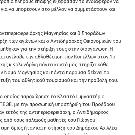
οτροπία πλήρους επαφής εξέφρασαν το ενδιαφέρον να
για να μπορέσουν στο μέλλον να συμμετάσχουν και
 αντιπεριφερειάρχης Μαγνησίας και Β.Σποράδων
αρξη των αγώνων και ο Αντιδήμαρχος Οικονομικών του
ιμήθηκαν για την στήριξη τους στην διοργάνωση. Η
και ανέλαβε την αθλοθέτηση των Κυπέλλων στον 1ο
χης κ.Κολυνδρίνη πάντα κοντά μας στηρίζει κάθε
ν Νομό Μαγνησίας και πάντα παρούσα δείχνει το
τυξη του αθλητικού τουρισμού και την προβολή του.
, ο οποίος παραχώρησε το Κλειστό Γυμναστήριο
ΕΘΕ, με την προσωπική υποστήριξη του Προέδρου
αν εκτός της αντιπεριφερειάρχη, ο Αντιδήμαρχος
ς,από τους παλαιούς μαθητές του Γιώργου
τιμη όμως ήταν και η στήριξη του Δημάρχου Αχιλλέα