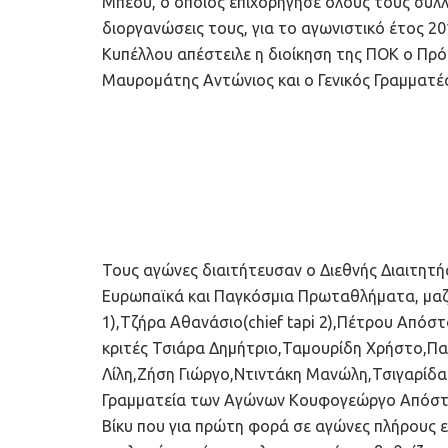
Μπέου, ο οποίος επιχορήγησε όλους τους συλλ
διοργανώσεις τους, για το αγωνιστικό έτος 20
Κυπέλλου απέστειλε η διοίκηση της ΠΟΚ ο Πρ
Μαυρομάτης Αντώνιος και ο Γενικός Γραμματέ
Τους αγώνες διαιτήτευσαν ο Διεθνής Διαιτητής
Ευρωπαϊκά και Παγκόσμια Πρωταθλήματα, μαζί μ
1),Τζήρα Αθανάσιο(chief tapi 2),Πέτρου Απόσ
κριτές Τσιάρα Δημήτριο,Ταμουρίδη Χρήστο,Π
Λίλη,Ζήση Γιώργο,Ντιντάκη Μανώλη,Τσιγαρίδα
Γραμματεία των Αγώνων Κουφογεώργο Απόστ
Βίκυ που για πρώτη φορά σε αγώνες πλήρους ε