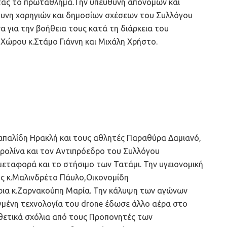
ντας το πρωτάθλημα.Την υπεύθυνη απονομών και
θυνη χορηγιών και δημοσίων σχέσεων του Συλλόγου
 για την βοήθεια τους κατά τη διάρκεια του
ώρου κ.Στάμο Γιάννη και Μιχάλη Χρήστο.
απαλίδη Ηρακλή και τους αθλητές Παραθύρα Δαμιανό,
ολίνα και τον Αντιπρόεδρο του Συλλόγου
ταφορά και το στήσιμο των Τατάμι. Την υγειονομική
ς κ.Μαλινδρέτο Πάυλο,Οικονομίδη
ρια κ.Ζαρνακούπη Μαρία. Την κάλυψη των αγώνων
λιγμένη τεχνολογία του drone έδωσε άλλο αέρα στο
ετικά σχόλια από τους Προπονητές των