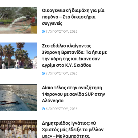
Οικογενειακή διαμάχη για μία
πομόνα – Στα δικαστήρια
συγγενείς
7 ΑΥΓΟΎΣΤΟΥ, 2026
Στο εδώλιο κλαίγοντας
39χρονη Βρετανίδα: Τα ήπιε με
την κόρη της και έκανε σαν
αγρίμι στο Κ.Υ. Σκιάθου
7 ΑΥΓΟΎΣΤΟΥ, 2026
Αίσιο τέλος στην αναζήτηση
14χρονου με σανίδα SUP στην
Αλόννησο
6 ΑΥΓΟΎΣΤΟΥ, 2026
Δημητριάδος Ιγνάτιος: «Ο
Χριστός μάς έδειξε το μέλλον
μας» – Με λαμπρότητα