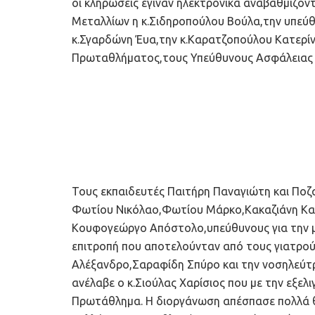
οι κληρώσεις έγιναν ηλεκτρονικά αναβαθμίζο
Μεταλλίων η κ.Σιδηροπούλου Βούλα,την υπεύ
κ.Σγαρδώνη Έυα,την κ.Καρατζοπούλου Κατερίνα
Πρωταθλήματος,τους Υπεύθυνους Ασφάλειας Χ
Τους εκπαιδευτές Παιτήρη Παναγιώτη και Ποζ
Φωτίου Νικόλαο,Φωτίου Μάρκο,Kακαζιάνη Καρ
Κουφογεώργο Απόστολο,υπεύθυνους για την με
επιτροπή που αποτελούνταν από τους γιατρού
Αλέξανδρο,Σαραφίδη Σπύρο και την νοσηλεύτ
ανέλαβε ο κ.Σιούλας Χαρίσιος που με την εξε
Πρωτάθλημα. Η διοργάνωση απέσπασε πολλά θ