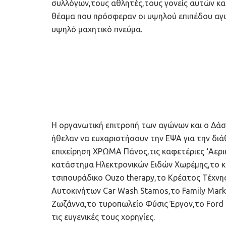
συλλόγων,τους αθλητές,τους γονείς αυτών και 
θέαμα που πρόσφεραν οι υψηλού επιπέδου αγώ
υψηλό μαχητικό πνεύμα.
Η οργανωτική επιτροπή των αγώνων και ο Δάσ
ήθελαν να ευχαριστήσουν την ΕΨΑ για την δι
επιχείρηση ΧΡΩΜΑ Πάνος,τις καφετέριες ‘Αερικό
κατάστημα Ηλεκτρονικών Ειδών Χωρέμης,το κέ
τσιπουράδικο Ouzo therapy,το Kρέατος Τέχνη
Αυτοκινήτων Car Wash Stamos,το Family Mark
Ζωζάννα,το τυροπωλείο Φύσις Έργον,το Ford S
τις ευγενικές τους χορηγίες.