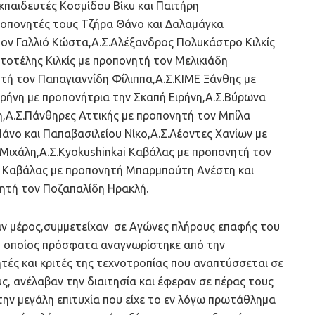
κπαιδευτές Κοσμίδου Βίκυ και Παιτήρη
προπονητές τους Τζήρα Θάνο και Δαλαμάγκα
ον Γαλλιό Κώστα,Α.Σ.Αλέξανδρος Πολυκάστρο Κιλκίς
τοτέλης Κιλκίς με προπονητή τον Μελικιάδη
ητή τον Παπαγιαννίδη Φίλιππα,Α.Σ.ΚΙΜΕ Ξάνθης με
ρήνη με προπονήτρια την Σκαπή Ειρήνη,Α.Σ.Βύρωνα
,Α.Σ.Πάνθηρες Αττικής με προπονητή τον Μπίλα
Μάνο και Παπαβασιλείου Νίκο,Α.Σ.Λέοντες Χανίων με
Μιχάλη,Α.Σ.Κyokushinkai Καβάλας με προπονητή τον
οι Καβάλας με προπονητή Μπαρμπούτη Ανέστη και
ητή τον Ποζαπαλίδη Ηρακλή.
βαν μέρος,συμμετείχαν σε Αγώνες πλήρους επαφής του
ο οποίος πρόσφατα αναγνωρίστηκε από την
τητές και κριτές της τεχνοτροπίας που αναπτύσσεται σε
ς, ανέλαβαν την διαιτησία και έφεραν σε πέρας τους
την μεγάλη επιτυχία που είχε το εν λόγω πρωτάθλημα