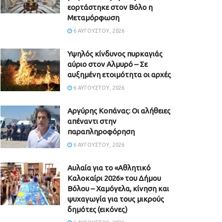
εορτάστηκε στον Βόλο η
Μεταμόρφωση
6 ΑΥΓΟΎΣΤΟΥ, 2026
Υψηλός κίνδυνος πυρκαγιάς
αύριο στον Αλμυρό – Σε
αυξημένη ετοιμότητα οι αρχές
6 ΑΥΓΟΎΣΤΟΥ, 2026
Aργύρης Κοπάνας: Οι αλήθειες
απέναντι στην
παραπληροφόρηση
6 ΑΥΓΟΎΣΤΟΥ, 2026
Αυλαία για το «Αθλητικό
Καλοκαίρι 2026» του Δήμου
Βόλου – Χαμόγελα, κίνηση και
ψυχαγωγία για τους μικρούς
δημότες (εικόνες)