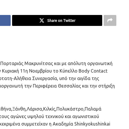
Share on Twitter
 Πορταριάς Μακρυνίτσας και με απόλυτη οργανωτική
ν Κυριακή 11η Νοεμβρίου το Κύπελλο Body Contact
ρτατη-Αλήθεια Συνεργασία, υπό την αιγίδα της
ιοργανωτή την Περιφέρεια Θεσσαλίας και την στήριξη
,Αθήνα,Ξάνθη,Λάρισα,Κιλκίς,Πολυκάστρο,Παλαμά
τους αγώνες υψηλού τεχνικού και αγωνιστικού
κεκριμένα συμμετείχαν η Ακαδημία Shinkyokushinkai