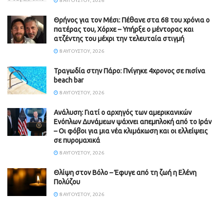
8 ΑΥΓΟΎΣΤΟΥ, 2026
Θρήνος για τον Μέσι: Πέθανε στα 68 του χρόνια ο
πατέρας του, Χόρχε – Υπήρξε ο μέντορας και
ατζέντης του μέχρι την τελευταία στιγμή
8 ΑΥΓΟΎΣΤΟΥ, 2026
Τραγωδία στην Πάρο: Πνίγηκε 4χρονος σε πισίνα
beach bar
8 ΑΥΓΟΎΣΤΟΥ, 2026
Ανάλυση: Γιατί ο αρχηγός των αμερικανικών
Ενόπλων Δυνάμεων ψάχνει απεμπλοκή από το Ιράν
– Οι φόβοι για μια νέα κλιμάκωση και οι ελλείψεις
σε πυρομαχικά
8 ΑΥΓΟΎΣΤΟΥ, 2026
Θλίψη στον Βόλο – Έφυγε από τη ζωή η Ελένη
Πολύζου
8 ΑΥΓΟΎΣΤΟΥ, 2026