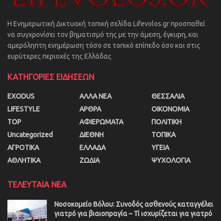
Η Ενημερωτική Δικτυακή τοπική σελίδα Lifevolos.gr προσπαθεί
να συγχρονίσει τον βηματισμό της με την άμεση, έγκυρη, και
αμερόληπτη ενημέρωση τόσο σε τοπικό επίπεδο όσο και στις
ευρύτερες περιοχές της Ελλάδας
ΚΑΤΗΓΟΡΙΕΣ ΕΙΔΗΣΕΩΝ
EXODUS
ΑΛΛΑ ΝΕΑ
ΘΕΣΣΑΛΙΑ
LIFESTYLE
ΑΡΘΡΑ
ΟΙΚΟΝΟΜΙΑ
TOP
ΑΦΙΕΡΩΜΑΤΑ
ΠΟΛΙΤΙΚΗ
Uncategorized
ΔΙΕΘΝΗ
ΤΟΠΙΚΑ
ΑΓΡΟΤΙΚΑ
ΕΛΛΑΔΑ
ΥΓΕΙΑ
ΑΘΛΗΤΙΚΑ
ΖΩΔΙΑ
ΨΥΧΟΛΟΓΙΑ
ΤΕΛΕΥΤΑΙΑ ΝΕΑ
Νοσοκομείο Βόλου: Συνοδός ασθενούς καταγγέλει
γιατρό για βιαιοπραγία – Τί ισχυρίζεται για γιατρό