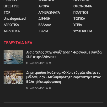
LIFESTYLE
ΑΡΘΡΑ
ΟΙΚΟΝΟΜΙΑ
TOP
ΑΦΙΕΡΩΜΑΤΑ
ΠΟΛΙΤΙΚΗ
Uncategorized
ΔΙΕΘΝΗ
ΤΟΠΙΚΑ
ΑΓΡΟΤΙΚΑ
ΕΛΛΑΔΑ
ΥΓΕΙΑ
ΑΘΛΗΤΙΚΑ
ΖΩΔΙΑ
ΨΥΧΟΛΟΓΙΑ
ΤΕΛΕΥΤΑΙΑ ΝΕΑ
Αίσιο τέλος στην αναζήτηση 14χρονου με σανίδα
SUP στην Αλόννησο
6 ΑΥΓΟΎΣΤΟΥ, 2026
Δημητριάδος Ιγνάτιος: «Ο Χριστός μάς έδειξε το
μέλλον μας» – Με λαμπρότητα εορτάστηκε στον
Βόλο η Μεταμόρφωση
6 ΑΥΓΟΎΣΤΟΥ, 2026