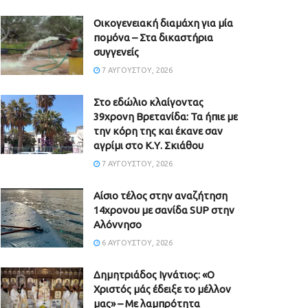
Οικογενειακή διαμάχη για μία
πομόνα – Στα δικαστήρια
συγγενείς
7 ΑΥΓΟΎΣΤΟΥ, 2026
Στο εδώλιο κλαίγοντας
39χρονη Βρετανίδα: Τα ήπιε με
την κόρη της και έκανε σαν
αγρίμι στο Κ.Υ. Σκιάθου
7 ΑΥΓΟΎΣΤΟΥ, 2026
Αίσιο τέλος στην αναζήτηση
14χρονου με σανίδα SUP στην
Αλόννησο
6 ΑΥΓΟΎΣΤΟΥ, 2026
Δημητριάδος Ιγνάτιος: «Ο
Χριστός μάς έδειξε το μέλλον
μας» – Με λαμπρότητα