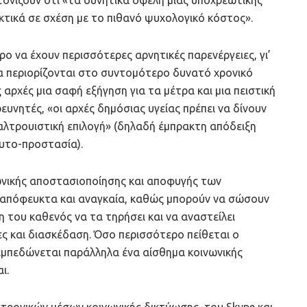
κτικά σε σχέση με το πιθανό ψυχολογικό κόστος».
ρο να έχουν περισσότερες αρνητικές παρενέργειες, γι’
α περιορίζονται στο συντομότερο δυνατό χρονικό
ς αρχές μια σαφή εξήγηση για τα μέτρα και μια πειστική
ευνητές, «οι αρχές δημόσιας υγείας πρέπει να δίνουν
λτρουιστική επιλογή» (δηλαδή έμπρακτη απόδειξη
αυτο-προστασία).
ωνικής αποστασιοποίησης και αποφυγής των
 αναπόφευκτα και αναγκαία, καθώς μπορούν να σώσουν
 του καθενός να τα τηρήσει και να αναστείλει
ες και διασκέδαση. Όσο περισσότερο πείθεται ο
εμπεδώνεται παράλληλα ένα αίσθημα κοινωνικής
ι.
τρονικών μέσων κοινωνικής δικτύωσης, του Skype και