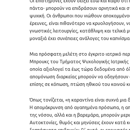
Οι επιστήμονες έχουν δείξει εδώ και καιρό ότι
πάντα- μπορούν να επιδράσουν αρνητικά και σ
ψυχική. Οι άνθρωποι που νιώθουν αποκομμένο
έρευνες, είναι πιθανότερο να κρυολογήσουν, ν
γνωστικές λειτουργίες, κατάθλιψη και τελικά 
μοναξιά έχει συνέπειες ανάλογες του καπνίσμα
Μια πρόσφατη μελέτη στο έγκριτο ιατρικό περ
Μπρουκς του Τμήματος Ψυχολογικής Ιατρικής τ
οποία αξιολογεί τα έως τώρα δεδομένα από όλες
απομόνωση διαρκείας μπορούν να οδηγήσουν σ
επίσης σε κόπωση, πτώση ηθικού του κοινού κ
Όπως τονίζεται, «η καραντίνα είναι συχνά μια
Η απομάκρυνση από αγαπημένα πρόσωπα, η απώλ
της νόσου, αλλά και η βαρεμάρα, μπορούν μερι
Αυτοκτονίες, θυμός και μηνύσεις έχουν κατά 
ξεσπάσματα επιδημιών. Γι’ αυτό, οι ερευνητές