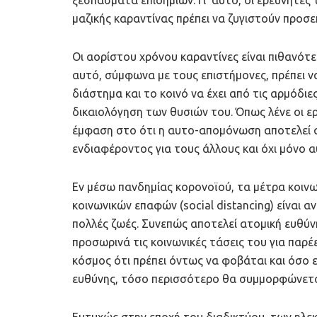
μαζικής καραντίνας πρέπει να ζυγιστούν προσε
Οι αορίστου χρόνου καραντίνες είναι πιθανότε
αυτό, σύμφωνα με τους επιστήμονες, πρέπει ν
διάστημα και το κοινό να έχει από τις αρμόδιε
δικαιολόγηση των θυσιών του. Όπως λένε οι ερ
έμφαση στο ότι η αυτο-απομόνωση αποτελεί α
ενδιαφέροντος για τους άλλους και όχι μόνο 
Εν μέσω πανδημίας κορονοϊού, τα μέτρα κοιν
κοινωνικών επαφών (social distancing) είναι
πολλές ζωές. Συνεπώς αποτελεί ατομική ευθύνη
προσωρινά τις κοινωνικές τάσεις του για παρέ
κόσμος ότι πρέπει όντως να φοβάται και όσο 
ευθύνης, τόσο περισσότερο θα συμμορφώνετα
Ευτυχώς στην εποχή του διαδικτύου, των ηλεκ