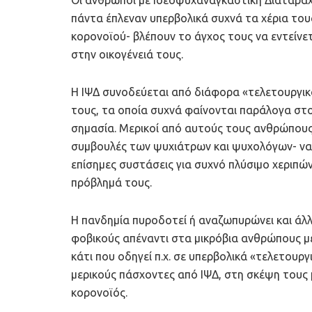
πάντα έπλεναν υπερβολικά συχνά τα χέρια τους
κορονοϊού- βλέπουν το άγχος τους να εντείνετα
στην οικογένειά τους.
Η ΙΨΔ συνοδεύεται από διάφορα «τελετουργικ
τους, τα οποία συχνά φαίνονται παράλογα στου
σημασία. Μερικοί από αυτούς τους ανθρώπους
συμβουλές των ψυχιάτρων και ψυχολόγων- να 
επίσημες συστάσεις για συχνό πλύσιμο χεριπ
πρόβλημά τους.
Η πανδημία πυροδοτεί ή αναζωπυρώνει και ά
φοβικούς απέναντι στα μικρόβια ανθρώπους με
κάτι που οδηγεί π.χ. σε υπερβολικά «τελετουρ
μερικούς πάσχοντες από ΙΨΔ, στη σκέψη τους μ
κορονοϊός.