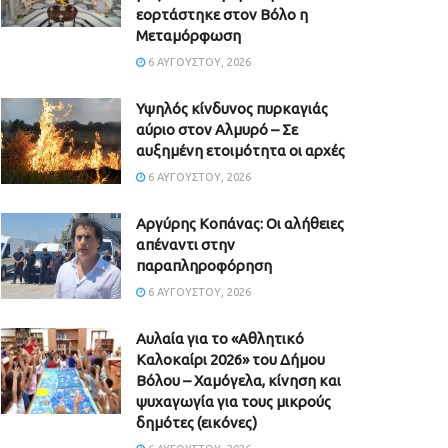
εορτάστηκε στον Βόλο η
Μεταμόρφωση
6 ΑΥΓΟΎΣΤΟΥ, 2026
Υψηλός κίνδυνος πυρκαγιάς
αύριο στον Αλμυρό – Σε
αυξημένη ετοιμότητα οι αρχές
6 ΑΥΓΟΎΣΤΟΥ, 2026
Aργύρης Κοπάνας: Οι αλήθειες
απέναντι στην
παραπληροφόρηση
6 ΑΥΓΟΎΣΤΟΥ, 2026
Αυλαία για το «Αθλητικό
Καλοκαίρι 2026» του Δήμου
Βόλου – Χαμόγελα, κίνηση και
ψυχαγωγία για τους μικρούς
δημότες (εικόνες)