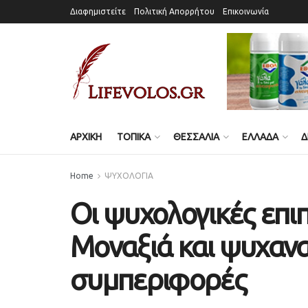
Διαφημιστείτε
Πολιτική Απορρήτου
Επικοινωνία
ΑΡΧΙΚΗ
ΤΟΠΙΚΑ
ΘΕΣΣΑΛΙΑ
ΕΛΛΑΔΑ
Δ
Home
ΨΥΧΟΛΟΓΙΑ
Οι ψυχολογικές επι
Μοναξιά και ψυχαν
συμπεριφορές