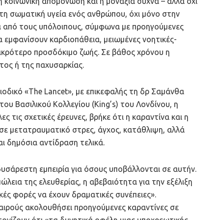
 η κοινωνική απομόνωση και η μοναξιά συχνά – αλλά όχι
τη σωματική υγεία ενός ανθρώπου, όχι μόνο στην
ι από τους υπόλοιπους, σύμφωνα με προηγούμενες
α εμφανίσουν καρδιοπάθεια, μειωμένες νοητικές-
μικρότερο προσδόκιμο ζωής. Σε βάθος χρόνου η
τος ή της παχυσαρκίας.
ιοδικό «The Lancet», με επικεφαλής τη δρ Σαμάνθα
ου Βασιλικού Κολλεγίου (King’s) του Λονδίνου, η
 τις σχετικές έρευνες, βρήκε ότι η καραντίνα και η
ε μετατραυματικό στρες, άγχος, κατάθλιψη, αλλά
αι δημόσια αντίδραση τελικά.
 δυσάρεστη εμπειρία για όσους υποβάλλονται σε αυτήν.
εια της ελευθερίας, η αβεβαιότητα για την εξέλιξη
κές φορές να έχουν δραματικές συνέπειες».
καιρούς ακολουθήσει προηγούμενες καραντίνες σε
 τονίζουν ότι «τα δυνητικά οφέλη μιας υποχρεωτικής