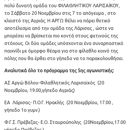
πολύ δυνατή ομάδα του ΦΙΛΑΘΛΗΤΙΚΟΥ ΛΑΡΙΣΑΪΚΟΥ,
το Σάββατο 20 Νοεμβρίου στις 7 το απόγευμα , στο
κλειστό της Αγριάς. Η ΑΡΓΩ θέλει να πάρει θετικό
αποτέλεσμα από την ομάδα της Λάρισας , ώστε να
μπορέσει να βρίσκεται πιο κοντά στους φετινούς της
στόχους. Οι δύο ομάδες υπόσχονται ένα συναρπαστικό
παιχνίδι με όμορφο θέαμα για στο φίλαθλο κοινό της
πόλης που θα έρθει στο γήπεδο να το παρακολουθήσει.
Αναλυτικά όλο το πρόγραμμα της 5ης αγωνιστικής:
ΑΣ Αργώ Βόλου-Φιλαθλητικός Λαρισαϊκός (20
Νοεμβρίου, 19.00,γήπεδο Αγριάς)
ΕΑ Λάρισας- Π.Ο.Γ. Ηρακλής (20 Νοεμβρίου, 17.00 ,
γήπεδο 1ο γυμν.)
Φ.Γ.Σ. Πρέβεζας- Ε.Ο. Σταυρούπολης (20Νοεμβρίου,17.00
γήπεδο Πρέβεζας,)