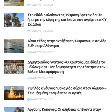
7 ΑΥΓΟΎΣΤΟΥ, 2026
Στο εδώλιο κλαίγοντας 39χρονη Βρετανίδα: Τα
ήπιε με την κόρη της και έκανε σαν αγρίμι στο Κ.Υ.
Σκιάθου
7 ΑΥΓΟΎΣΤΟΥ, 2026
Αίσιο τέλος στην αναζήτηση 14χρονου με σανίδα
SUP στην Αλόννησο
6 ΑΥΓΟΎΣΤΟΥ, 2026
Δημητριάδος Ιγνάτιος: «Ο Χριστός μάς έδειξε το
μέλλον μας» – Με λαμπρότητα εορτάστηκε στον
Βόλο η Μεταμόρφωση
6 ΑΥΓΟΎΣΤΟΥ, 2026
Υψηλός κίνδυνος πυρκαγιάς αύριο στον Αλμυρό –
Σε αυξημένη ετοιμότητα οι αρχές
6 ΑΥΓΟΎΣΤΟΥ, 2026
Aργύρης Κοπάνας: Οι αλήθειες απέναντι στην