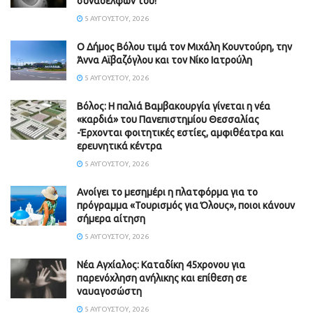
συναδέλφων του!
5 ΑΥΓΟΎΣΤΟΥ, 2026
Ο Δήμος Βόλου τιμά τον Μιχάλη Κουντούρη, την
Άννα Αϊβαζόγλου και τον Νίκο Ιατρούλη
5 ΑΥΓΟΎΣΤΟΥ, 2026
Βόλος: Η παλιά Βαμβακουργία γίνεται η νέα
«καρδιά» του Πανεπιστημίου Θεσσαλίας
-Έρχονται φοιτητικές εστίες, αμφιθέατρα και
ερευνητικά κέντρα
5 ΑΥΓΟΎΣΤΟΥ, 2026
Ανοίγει το μεσημέρι η πλατφόρμα για το
πρόγραμμα «Τουρισμός για Όλους», ποιοι κάνουν
σήμερα αίτηση
5 ΑΥΓΟΎΣΤΟΥ, 2026
Νέα Αγχίαλος: Καταδίκη 45χρονου για
παρενόχληση ανήλικης και επίθεση σε
ναυαγοσώστη
5 ΑΥΓΟΎΣΤΟΥ, 2026