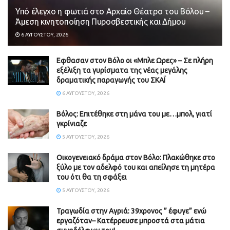
Υπό έλεγχο η φωτιά στο Αρχαίο Θέατρο του Βόλου –
Άμεση κινητοποίηση Πυροσβεστικής και Δήμου
6 ΑΥΓΟΎΣΤΟΥ, 2026
Εφθασαν στον Βόλο οι «Μπλε Ωρες» – Σε πλήρη
εξέλιξη τα γυρίσματα της νέας μεγάλης
δραματικής παραγωγής του ΣΚΑΪ
6 ΑΥΓΟΎΣΤΟΥ, 2026
Βόλος: Επιτέθηκε στη μάνα του με…μπολ, γιατί
γκρίνιαζε
5 ΑΥΓΟΎΣΤΟΥ, 2026
Οικογενειακό δράμα στον Βόλο: Πλακώθηκε στο
ξύλο με τον αδελφό του και απείλησε τη μητέρα
του ότι θα τη σφάξει
5 ΑΥΓΟΎΣΤΟΥ, 2026
Τραγωδία στην Αγριά: 39χρονος ” έφυγε” ενώ
εργαζόταν– Κατέρρευσε μπροστά στα μάτια