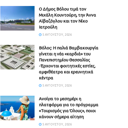
Ο Δήμος Βόλου τιμά τον
Μιχάλη Κουντούρη, την Άννα
Αϊβαζόγλου και τον Νίκο
Ιατρούλη
5 ΑΥΓΟΎΣΤΟΥ, 2026
Βόλος: Η παλιά Βαμβακουργία
γίνεται η νέα «καρδιά» του
Πανεπιστημίου Θεσσαλίας
-Έρχονται φοιτητικές εστίες,
αμφιθέατρα και ερευνητικά
κέντρα
5 ΑΥΓΟΎΣΤΟΥ, 2026
Ανοίγει το μεσημέρι η
πλατφόρμα για το πρόγραμμα
«Τουρισμός για Όλους», ποιοι
κάνουν σήμερα αίτηση
5 ΑΥΓΟΎΣΤΟΥ, 2026