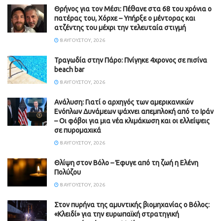
Θρήνος για τον Μέσι: Πέθανε στα 68 του χρόνια ο
πατέρας του, Χόρχε – Υπήρξε ο μέντορας και
ατζέντης του μέχρι την τελευταία στιγμή
8 ΑΥΓΟΎΣΤΟΥ, 2026
Τραγωδία στην Πάρο: Πνίγηκε 4χρονος σε πισίνα
beach bar
8 ΑΥΓΟΎΣΤΟΥ, 2026
Ανάλυση: Γιατί ο αρχηγός των αμερικανικών
Ενόπλων Δυνάμεων ψάχνει απεμπλοκή από το Ιράν
– Οι φόβοι για μια νέα κλιμάκωση και οι ελλείψεις
σε πυρομαχικά
8 ΑΥΓΟΎΣΤΟΥ, 2026
Θλίψη στον Βόλο – Έφυγε από τη ζωή η Ελένη
Πολύζου
8 ΑΥΓΟΎΣΤΟΥ, 2026
Στον πυρήνα της αμυντικής βιομηχανίας ο Βόλος:
«Κλειδί» για την ευρωπαϊκή στρατηγική