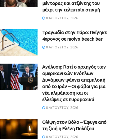
μέντορας και ατζέντης του
μέχρι την τελευταία στιγμή
8 ΑΥΓΟΎΣΤΟΥ, 2026
Τραγωδία στην Πάρο: Πνίγηκε
4χρονος σε πισίνα beach bar
8 ΑΥΓΟΎΣΤΟΥ, 2026
Ανάλυση: Γιατί ο αρχηγός των
αμερικανικών Ενόπλων
Δυνάμεων ψάχνει απεμπλοκή
από το Ιράν – Οι φόβοι για μια
νέα κλιμάκωση και οι
ελλείψεις σε πυρομαχικά
8 ΑΥΓΟΎΣΤΟΥ, 2026
Θλίψη στον Βόλο – Έφυγε από
τη ζωή η Ελένη Πολύζου
8 ΑΥΓΟΎΣΤΟΥ, 2026