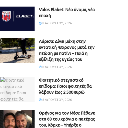
Volos Elabet: Νέο όνομα, νέα
εποχή
8 ΑΥΓΟΎΣΤΟΥ, 2026
Λάρισα: Δίνει μάχη στην
εντατική 43χρονος μετά την
πτώση με πατίνι – Ποιά η
εξέλιξη της υγείας του
8 ΑΥΓΟΎΣΤΟΥ, 2026
Φοιτητικό στεγαστικό
επίδομα: Ποιοι φοιτητές θα
λάβουν έως 2.500 ευρώ
8 ΑΥΓΟΎΣΤΟΥ, 2026
Θρήνος για τον Μέσι: Πέθανε
στα 68 του χρόνια ο πατέρας
του, Χόρχε – Υπήρξε ο