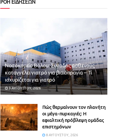
ΡΟΗ ΕΙΔΗΣΕΩΝ
Νοσοκομείο Βόλου: Συνοδός ασθενούς
καταγγέλει γιατρό για βιαιοπραγία – Τί
ισχυρίζεται για γιατρό
9 ΑΥΓΟΎΣΤΟΥ, 2026
Πώς θερμαίνουν τον πλανήτη
οι μέγα-πυρκαγιές: Η
εφιαλτική πρόβλεψη ομάδας
επιστημόνων
8 ΑΥΓΟΎΣΤΟΥ, 2026