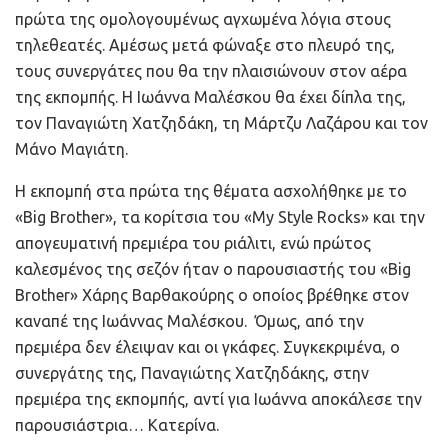
πρώτα της ομολογουμένως αγχωμένα λόγια στους
τηλεθεατές. Αμέσως μετά φώναξε στο πλευρό της,
τους συνεργάτες που θα την πλαισιώνουν στον αέρα
της εκπομπής. Η Ιωάννα Μαλέσκου θα έχει δίπλα της,
τον Παναγιώτη Χατζηδάκη, τη Μάρτζυ Λαζάρου και τον
Μάνο Μαγιάτη.
Η εκπομπή στα πρώτα της θέματα ασχολήθηκε με το
«Big Brother», τα κορίτσια του «My Style Rocks» και την
απογευματινή πρεμιέρα του ριάλιτι, ενώ πρώτος
καλεσμένος της σεζόν ήταν ο παρουσιαστής του «Big
Brother» Χάρης Βαρθακούρης ο οποίος βρέθηκε στον
καναπέ της Ιωάννας Μαλέσκου. Όμως, από την
πρεμιέρα δεν έλειψαν και οι γκάφες. Συγκεκριμένα, ο
συνεργάτης της, Παναγιώτης Χατζηδάκης, στην
πρεμιέρα της εκπομπής, αντί για Ιωάννα αποκάλεσε την
παρουσιάστρια… Κατερίνα.