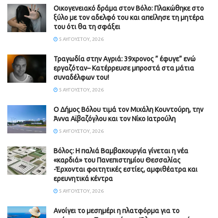
Οικογενειακό δράμα στον Βόλο: Πλακώθηκε στο
ξύλο με τον αδελφό του και απείλησε τη μητέρα
του ότι θα τη σφάξει
5 ΑΥΓΟΎΣΤΟΥ, 2026
Τραγωδία στην Αγριά: 39χρονος ” έφυγε” ενώ
εργαζόταν– Κατέρρευσε μπροστά στα μάτια
συναδέλφων του!
5 ΑΥΓΟΎΣΤΟΥ, 2026
Ο Δήμος Βόλου τιμά τον Μιχάλη Κουντούρη, την
Άννα Αϊβαζόγλου και τον Νίκο Ιατρούλη
5 ΑΥΓΟΎΣΤΟΥ, 2026
Βόλος: Η παλιά Βαμβακουργία γίνεται η νέα
«καρδιά» του Πανεπιστημίου Θεσσαλίας
-Έρχονται φοιτητικές εστίες, αμφιθέατρα και
ερευνητικά κέντρα
5 ΑΥΓΟΎΣΤΟΥ, 2026
Ανοίγει το μεσημέρι η πλατφόρμα για το