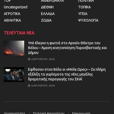
TOP
ΑΦΙΕΡΩΜΑΤΑ
ΠΟΛΙΤΙΚΗ
Uncategorized
ΔΙΕΘΝΗ
ΤΟΠΙΚΑ
ΑΓΡΟΤΙΚΑ
ΕΛΛΑΔΑ
ΥΓΕΙΑ
ΑΘΛΗΤΙΚΑ
ΖΩΔΙΑ
ΨΥΧΟΛΟΓΙΑ
ΤΕΛΕΥΤΑΙΑ ΝΕΑ
Υπό έλεγχο η φωτιά στο Αρχαίο Θέατρο του
Βόλου – Άμεση κινητοποίηση Πυροσβεστικής και
Δήμου
6 ΑΥΓΟΎΣΤΟΥ, 2026
Εφθασαν στον Βόλο οι «Μπλε Ωρες» – Σε πλήρη
εξέλιξη τα γυρίσματα της νέας μεγάλης
δραματικής παραγωγής του ΣΚΑΪ
6 ΑΥΓΟΎΣΤΟΥ, 2026
Διαφημιστείτε
Πολιτική Απορρήτου
Επικοινωνία