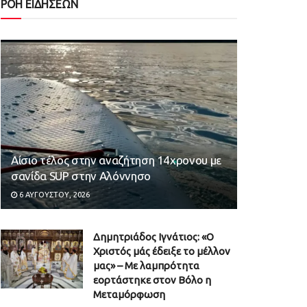
ΡΟΗ ΕΙΔΗΣΕΩΝ
Αίσιο τέλος στην αναζήτηση 14χρονου με
σανίδα SUP στην Αλόννησο
6 ΑΥΓΟΎΣΤΟΥ, 2026
Δημητριάδος Ιγνάτιος: «Ο
Χριστός μάς έδειξε το μέλλον
μας» – Με λαμπρότητα
εορτάστηκε στον Βόλο η
Μεταμόρφωση