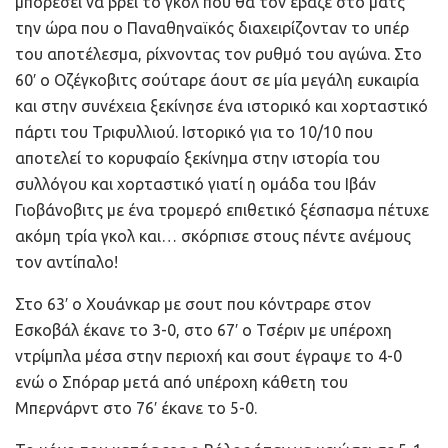
μπορέσει να βρει το γκολ που θα τον έβαζε στο ματς
την ώρα που ο Παναθηναϊκός διαχειρίζονταν το υπέρ
του αποτέλεσμα, ρίχνοντας τον ρυθμό του αγώνα. Στο
60′ ο Οζέγκοβιτς σούταρε άουτ σε μία μεγάλη ευκαιρία
και στην συνέχεια ξεκίνησε ένα ιστορικό και χορταστικό
πάρτι του Τριφυλλιού. Ιστορικό για το 10/10 που
αποτελεί το κορυφαίο ξεκίνημα στην ιστορία του
συλλόγου και χορταστικό γιατί η ομάδα του Ιβάν
Γιοβάνοβιτς με ένα τρομερό επιθετικό ξέσπασμα πέτυχε
ακόμη τρία γκολ και… σκόρπισε στους πέντε ανέμους
τον αντίπαλο!
Στο 63′ ο Χουάνκαρ με σουτ που κόντραρε στον
Εσκοβάλ έκανε το 3-0, στο 67′ ο Τσέριν με υπέροχη
ντρίμπλα μέσα στην περιοχή και σουτ έγραψε το 4-0
ενώ ο Σπόραρ μετά από υπέροχη κάθετη του
Μπερνάρντ στο 76′ έκανε το 5-0.