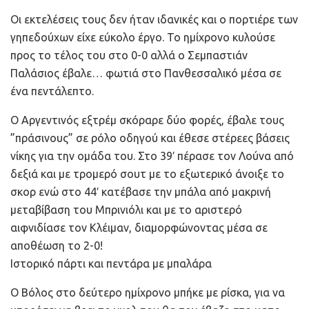
Οι εκτελέσεις τους δεν ήταν ιδανικές και ο πορτιέρε των
γηπεδούχων είχε εύκολο έργο. Το ημίχρονο κυλούσε
προς το τέλος του στο 0-0 αλλά ο Σεμπαστιάν
Παλάσιος έβαλε… φωτιά στο Πανθεσσαλικό μέσα σε
ένα πεντάλεπτο.
Ο Αργεντινός εξτρέμ σκόραρε δύο φορές, έβαλε τους
”πράσινους” σε ρόλο οδηγού και έθεσε στέρεες βάσεις
νίκης για την ομάδα του. Στο 39′ πέρασε τον Λούνα από
δεξιά και με τρομερό σουτ με το εξωτερικό άνοιξε το
σκορ ενώ στο 44′ κατέβασε την μπάλα από μακρινή
μεταβίβαση του Μπρινιόλι και με το αριστερό
αιφνιδίασε τον Κλέιμαν, διαμορφώνοντας μέσα σε
αποθέωση το 2-0!
Ιστορικό πάρτι και πεντάρα με μπαλάρα
Ο Βόλος στο δεύτερο ημίχρονο μπήκε με ρίσκα, για να