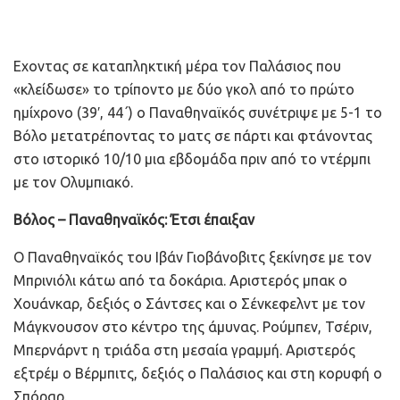
Εχοντας σε καταπληκτική μέρα τον Παλάσιος που
«κλείδωσε» το τρίποντο με δύο γκολ από το πρώτο
ημίχρονο (39′, 44΄) ο Παναθηναϊκός συνέτριψε με 5-1 το
Βόλο μετατρέποντας το ματς σε πάρτι και φτάνοντας
στο ιστορικό 10/10 μια εβδομάδα πριν από το ντέρμπι
με τον Ολυμπιακό.
Βόλος – Παναθηναϊκός: Έτσι έπαιξαν
Ο Παναθηναϊκός του Ιβάν Γιοβάνοβιτς ξεκίνησε με τον
Μπρινιόλι κάτω από τα δοκάρια. Αριστερός μπακ ο
Χουάνκαρ, δεξιός ο Σάντσες και ο Σένκεφελντ με τον
Μάγκνουσον στο κέντρο της άμυνας. Ρούμπεν, Τσέριν,
Μπερνάρντ η τριάδα στη μεσαία γραμμή. Αριστερός
εξτρέμ ο Βέρμπιτς, δεξιός ο Παλάσιος και στη κορυφή ο
Σπόραρ.