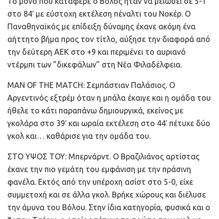
Το μόνο που κατάφερε ο Βόλος ήταν να μειώσει σε 5-1
στο 84′ με εύστοχη εκτέλεση πέναλτι του Νοκέρ. Ο
Παναθηναϊκός με επίδειξη δύναμης έκανε ακόμη ένα
αήττητο βήμα προς τον τίτλο, αύξησε την διαφορά από
την δεύτερη ΑΕΚ στο +9 και περιμένει το αυριανό
ντέρμπι των ”δικεφάλων” στη Νέα Φιλαδέλφεια.
MAN OF THE MATCH: Σεμπάστιαν Παλάσιος. Ο
Αργεντινός εξτρέμ όταν η μπάλα έκαιγε και η ομάδα του
ήθελε το κάτι παραπάνω δημιουργικά, εκείνος με
γκολάρα στο 39′ και ωραία εκτέλεση στο 44′ πέτυχε δύο
γκολ και… καθάρισε για την ομάδα του.
ΣΤΟ ΥΨΟΣ ΤΟΥ: Μπερνάρντ. Ο Βραζιλιάνος αρτίστας
έκανε την πιο γεμάτη του εμφάνιση με την πράσινη
φανέλα. Εκτός από την υπέροχη ασίστ στο 5-0, είχε
συμμετοχή και σε άλλα γκολ. Βρήκε χώρους και διέλυσε
την άμυνα του Βόλου. Στην ίδια κατηγορία, φυσικά και ο