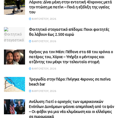
Λάρισα: Δίνει μάχη στην εντατική 43χρονος μετά
την πτώση με πατίνι – Ποιά η εξέλιξη της υγείας
του
8 ΑΥΓΟΎΣΤΟΥ, 2026
Φοιτητικό στεγαστικό επίδομα: Ποιοι φοιτητές
θα λάβουν έως 2.500 ευρώ
8 ΑΥΓΟΎΣΤΟΥ, 2026
Θρήνος για τον Μέσι: Πέθανε στα 68 του χρόνια ο
πατέρας του, Χόρχε – Υπήρξε ο μέντορας και
ατζέντης του μέχρι την τελευταία στιγμή
8 ΑΥΓΟΎΣΤΟΥ, 2026
Τραγωδία στην Πάρο: Πνίγηκε 4χρονος σε πισίνα
beach bar
8 ΑΥΓΟΎΣΤΟΥ, 2026
Ανάλυση: Γιατί ο αρχηγός των αμερικανικών
Ενόπλων Δυνάμεων ψάχνει απεμπλοκή από το Ιράν
– Οι φόβοι για μια νέα κλιμάκωση και οι ελλείψεις
σε πυρομαχικά