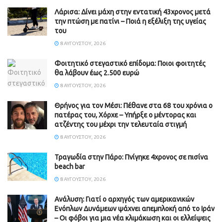
Λάρισα: Δίνει μάχη στην εντατική 43χρονος μετά
την πτώση με πατίνι – Ποιά η εξέλιξη της υγείας
του
8 ΑΥΓΟΎΣΤΟΥ, 2026
Φοιτητικό στεγαστικό επίδομα: Ποιοι φοιτητές
θα λάβουν έως 2.500 ευρώ
8 ΑΥΓΟΎΣΤΟΥ, 2026
Θρήνος για τον Μέσι: Πέθανε στα 68 του χρόνια ο
πατέρας του, Χόρχε – Υπήρξε ο μέντορας και
ατζέντης του μέχρι την τελευταία στιγμή
8 ΑΥΓΟΎΣΤΟΥ, 2026
Τραγωδία στην Πάρο: Πνίγηκε 4χρονος σε πισίνα
beach bar
8 ΑΥΓΟΎΣΤΟΥ, 2026
Ανάλυση: Γιατί ο αρχηγός των αμερικανικών
Ενόπλων Δυνάμεων ψάχνει απεμπλοκή από το Ιράν
– Οι φόβοι για μια νέα κλιμάκωση και οι ελλείψεις