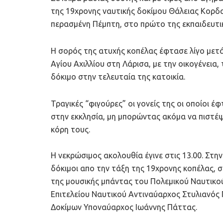
της 19χρονης ναυτικής δοκίμου Θάλειας Κορδ
περασμένη Πέμπτη, στο πρώτο της εκπαιδευτικ
Η σορός της ατυχής κοπέλας έφτασε λίγο μετά
Αγίου Αχιλλίου στη Λάρισα, με την οικογένεια,
δόκιμο στην τελευταία της κατοικία.
Τραγικές “φιγούρες” οι γονείς της οι οποίοι 
στην εκκλησία, μη μπορώντας ακόμα να πιστέψ
κόρη τους.
Η νεκρώσιμος ακολουθία έγινε στις 13.00. Στη
δόκιμοι απο την τάξη της 19χρονης κοπέλας, 
της μουσικής μπάντας του Πολεμικού Ναυτικού
Επιτελείου Ναυτικού Αντιναύαρχος Στυλιανός 
Δοκίμων Υποναύαρχος Ιωάννης Πάττας.