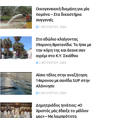
Οικογενειακή διαμάχη για μία
πομόνα – Στα δικαστήρια
συγγενείς
7 ΑΥΓΟΎΣΤΟΥ, 2026
Στο εδώλιο κλαίγοντας
39χρονη Βρετανίδα: Τα ήπιε με
την κόρη της και έκανε σαν
αγρίμι στο Κ.Υ. Σκιάθου
7 ΑΥΓΟΎΣΤΟΥ, 2026
Αίσιο τέλος στην αναζήτηση
14χρονου με σανίδα SUP στην
Αλόννησο
6 ΑΥΓΟΎΣΤΟΥ, 2026
Δημητριάδος Ιγνάτιος: «Ο
Χριστός μάς έδειξε το μέλλον
μας» – Με λαμπρότητα