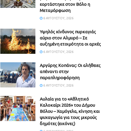
εορτάστηκε στον Βόλο η
Μεταμόρφωση
6 ΑΥΓΟΎΣΤΟΥ, 2026
Υψηλός κίνδυνος πυρκαγιάς
αύριο στον Αλμυρό – Σε
αυξημένη ετοιμότητα οι αρχές
6 ΑΥΓΟΎΣΤΟΥ, 2026
Aργύρης Κοπάνας: Οι αλήθειες
απέναντι στην
παραπληροφόρηση
6 ΑΥΓΟΎΣΤΟΥ, 2026
Αυλαία για το «Αθλητικό
Καλοκαίρι 2026» του Δήμου
Βόλου – Χαμόγελα, κίνηση και
ψυχαγωγία για τους μικρούς
δημότες (εικόνες)