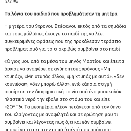
όλα!!!»
Τα λόγια του παιδιού που προβλημάτισαν τη μητέρα
Η μητέρα του 9χρονου Στέφανου εκτός από τα σημάδια
και τους μώλωπες άκουγε το παιδί της να λέει
συγκεκριμένες φράσεις που της προκάλεσαν τεράστιο
προβληματισμό για το τι ακριβώς συμβαίνει στο παιδί
«Ο γιος μου από τα μέσα του μηνός Μαρτίου και έπειτα
άρχισε να αναφέρει σε ανύποπτους χρόνους «Μη
χτυπάς», «Μη χτυπάς άλλο», «μη χτυπάς με αυτό», «δεν
κουνιέσαι», «δεν μπορώ άλλο», ενώ κάποια στιγμή
αφαίρεσε την διαφημιστική ταινία από ένα μπουκαλάκι
πλαστικό νερό την έβαλε στο στόμα του και είπε
«ΣΟΥΤ!». Τα μεσημέρια πλέον πετάγεται από τον ύπνο
του κλαίγοντας με αναφιλητά και σε ερώτηση μου τι
συμβαίνει και λέγοντας πως ό,τι και εάν συμβαίνει
μπορεί να το πει στην μαμά (εμένα) μου απάντησε