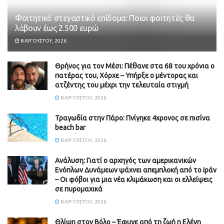
Φοιτητικό στεγαστικό επίδομα: Ποιοι φοιτητές θα
λάβουν έως 2.500 ευρώ
8 ΑΥΓΟΎΣΤΟΥ, 2026
Θρήνος για τον Μέσι: Πέθανε στα 68 του χρόνια ο
πατέρας του, Χόρχε – Υπήρξε ο μέντορας και
ατζέντης του μέχρι την τελευταία στιγμή
8 ΑΥΓΟΎΣΤΟΥ, 2026
Τραγωδία στην Πάρο: Πνίγηκε 4χρονος σε πισίνα
beach bar
8 ΑΥΓΟΎΣΤΟΥ, 2026
Ανάλυση: Γιατί ο αρχηγός των αμερικανικών
Ενόπλων Δυνάμεων ψάχνει απεμπλοκή από το Ιράν
– Οι φόβοι για μια νέα κλιμάκωση και οι ελλείψεις
σε πυρομαχικά
8 ΑΥΓΟΎΣΤΟΥ, 2026
Θλίψη στον Βόλο – Έφυγε από τη ζωή η Ελένη