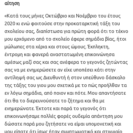
αίτηση
«Κατά τους μήνες Οκτώβριο και Νοέμβριο του έτους
2020 κι ενώ φοιτούσε στην προκαταρκτική τάξη του
σχολείου σας, διαπίστωσα για πρώτη φορά ότι το τέκνο
μου ερχόμενο από το σχολείο έφερε σημάδια βίας, ήτοι
μώλωπες στα χέρια και στους ώμους. Έκπληκτη,
έντρομη και φανερά αναστατωμένη επικοινώνησα
αμέσως μαζί σας και σας ανέφερα το γεγονός ζητώντας
σας να με ενημερώσετε αν είχε υποπέσει κάτι στην
αντίληψή σας ως Διευθυντή ή στον υπεύθυνο δάσκαλο
της τάξης του γιου μου σχετικά με το πώς προήλθαν τα
εν λόγω σημάδια, από ποιον και πότε. Μου απαντήσατε
ότι θα το διερευνούσατε το ζήτημα και θα με
ενημερώνατε. Έκτοτε και παρά το γεγονός ότι
επικοινωνήσαμε πολλές φορές ουδεμία απάντηση μου
δώσατε παρά μου ζητήσατε να είμαι υπομονετική και
μου είπατε ότι ίσως ήταν συμπτωματικό και στιγμιαίο