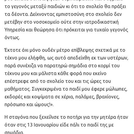
το γεγονός μεταξύ παιδιών κι ότι το σχολείο θα πράξει
τα δέοντα. Δείχνοντας εμπιστοσύνη στο σχολείο δεν
μετέβην στο νοσοκομείο ούτε στην ιατροδικαστική
Υπηρεσία και θεώρησα ότι πρόκειται για τυχαίο γεγονός
όντως.
Έκτοτε όχι μόνο ουδέν μέτρο επίβλεψης σχετικά με το
τέκνο μου ελήφθη, ως αυτό απεδείχθη εκ των υστέρων,
παρά συνέχιζα να παρατηρώ σημάδια στο κορμί του
τέκνου μου και μάλιστα κάθε φορά που εκείνο
επέστρεφε από το σχολείο του και τις ώρες του
μαθήματος. Συγκεκριμένα το παιδί μου έφερε μώλωπες,
εκδορές και κοψίματα σε χέρια, παλάμες, βραχίονες,
πρόσωπο και ώμους!».
Η σταγόνα που ξεχείλισε το ποτήρι για την μητέρα ήταν
όταν στις 13 Ιανουαρίου είδε πάλι το παιδί της με
σημάδια.