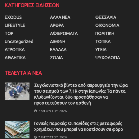
ΚΑΤΗΓΟΡΙΕΣ ΕΙΔΗΣΕΩΝ
EXODUS
ΑΛΛΑ ΝΕΑ
ΘΕΣΣΑΛΙΑ
LIFESTYLE
ΑΡΘΡΑ
ΟΙΚΟΝΟΜΙΑ
TOP
ΑΦΙΕΡΩΜΑΤΑ
ΠΟΛΙΤΙΚΗ
Uncategorized
ΔΙΕΘΝΗ
ΤΟΠΙΚΑ
ΑΓΡΟΤΙΚΑ
ΕΛΛΑΔΑ
ΥΓΕΙΑ
ΑΘΛΗΤΙΚΑ
ΖΩΔΙΑ
ΨΥΧΟΛΟΓΙΑ
ΤΕΛΕΥΤΑΙΑ ΝΕΑ
Συγκλονιστικό βίντεο από χειρουργείο την ώρα
του σεισμού των 7,1R στην Ιαπωνία: Τα πάντα
κλυδωνίζονται, δύο προσπάθησαν να
προστατεύσουν τον ασθενή
7 ΑΥΓΟΎΣΤΟΥ, 2026
Γονικές παροχές: Οι παγίδες στις μεταφορές
χρημάτων που μπορεί να κοστίσουν σε φόρο
7 ΑΥΓΟΎΣΤΟΥ, 2026