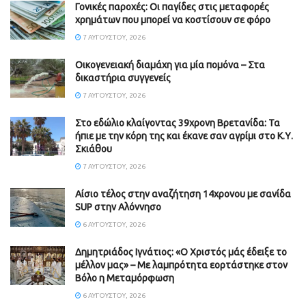
Γονικές παροχές: Οι παγίδες στις μεταφορές
χρημάτων που μπορεί να κοστίσουν σε φόρο
7 ΑΥΓΟΎΣΤΟΥ, 2026
Οικογενειακή διαμάχη για μία πομόνα – Στα
δικαστήρια συγγενείς
7 ΑΥΓΟΎΣΤΟΥ, 2026
Στο εδώλιο κλαίγοντας 39χρονη Βρετανίδα: Τα
ήπιε με την κόρη της και έκανε σαν αγρίμι στο Κ.Υ.
Σκιάθου
7 ΑΥΓΟΎΣΤΟΥ, 2026
Αίσιο τέλος στην αναζήτηση 14χρονου με σανίδα
SUP στην Αλόννησο
6 ΑΥΓΟΎΣΤΟΥ, 2026
Δημητριάδος Ιγνάτιος: «Ο Χριστός μάς έδειξε το
μέλλον μας» – Με λαμπρότητα εορτάστηκε στον
Βόλο η Μεταμόρφωση
6 ΑΥΓΟΎΣΤΟΥ, 2026