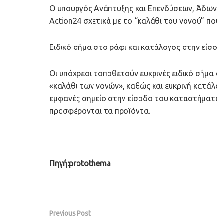
Ο υπουργός Ανάπτυξης και Επενδύσεων, Άδωνι
Action24 σχετικά με το “καλάθι του νονού” πο
Ειδικό σήμα στο ράφι και κατάλογος στην εί
Oι υπόχρεοι τοποθετούν ευκρινές ειδικό σήμ
«καλάθι των νονών», καθώς και ευκρινή κατά
εμφανές σημείο στην είσοδο του καταστήματος
προσφέρονται τα προϊόντα.
Πηγή:protothema
Previous Post