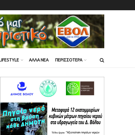
LIFESTYLE
ΑΛΛΑ ΝΕΑ
ΠΕΡΙΣΣΟΤΕΡΑ