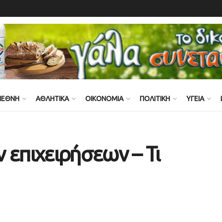
ΙΕΘΝΗ
ΑΘΛΗΤΙΚΑ
ΟΙΚΟΝΟΜΙΑ
ΠΟΛΙΤΙΚΗ
ΥΓΕΙΑ
 επιχειρήσεων – Τι