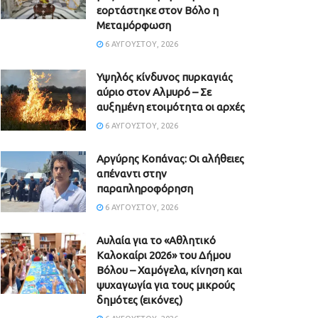
εορτάστηκε στον Βόλο η
Μεταμόρφωση
6 ΑΥΓΟΎΣΤΟΥ, 2026
Υψηλός κίνδυνος πυρκαγιάς
αύριο στον Αλμυρό – Σε
αυξημένη ετοιμότητα οι αρχές
6 ΑΥΓΟΎΣΤΟΥ, 2026
Aργύρης Κοπάνας: Οι αλήθειες
απέναντι στην
παραπληροφόρηση
6 ΑΥΓΟΎΣΤΟΥ, 2026
Αυλαία για το «Αθλητικό
Καλοκαίρι 2026» του Δήμου
Βόλου – Χαμόγελα, κίνηση και
ψυχαγωγία για τους μικρούς
δημότες (εικόνες)