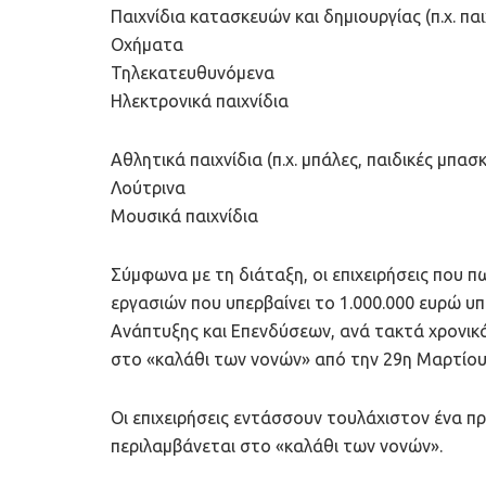
Παιχνίδια κατασκευών και δημιουργίας (π.χ. παι
Οχήματα
Τηλεκατευθυνόμενα
Ηλεκτρονικά παιχνίδια
Αθλητικά παιχνίδια (π.χ. μπάλες, παιδικές μπασ
Λούτρινα
Μουσικά παιχνίδια
Σύμφωνα με τη διάταξη, οι επιχειρήσεις που π
εργασιών που υπερβαίνει το 1.000.000 ευρώ 
Ανάπτυξης και Επενδύσεων, ανά τακτά χρονικ
στο «καλάθι των νονών» από την 29η Μαρτίου 
Οι επιχειρήσεις εντάσσουν τουλάχιστον ένα π
περιλαμβάνεται στο «καλάθι των νονών».