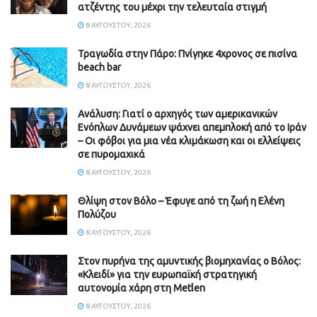
ατζέντης του μέχρι την τελευταία στιγμή
8 ΑΥΓΟΎΣΤΟΥ, 2026
Τραγωδία στην Πάρο: Πνίγηκε 4χρονος σε πισίνα
beach bar
8 ΑΥΓΟΎΣΤΟΥ, 2026
Ανάλυση: Γιατί ο αρχηγός των αμερικανικών
Ενόπλων Δυνάμεων ψάχνει απεμπλοκή από το Ιράν
– Οι φόβοι για μια νέα κλιμάκωση και οι ελλείψεις
σε πυρομαχικά
8 ΑΥΓΟΎΣΤΟΥ, 2026
Θλίψη στον Βόλο – Έφυγε από τη ζωή η Ελένη
Πολύζου
8 ΑΥΓΟΎΣΤΟΥ, 2026
Στον πυρήνα της αμυντικής βιομηχανίας ο Βόλος:
«Κλειδί» για την ευρωπαϊκή στρατηγική
αυτονομία χάρη στη Metlen
8 ΑΥΓΟΎΣΤΟΥ, 2026