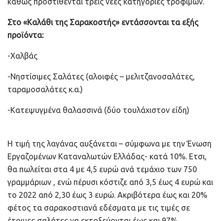
καθώς προστίθενται τρεις νέες κατηγορίες τροφίμων.
Στο «Καλάθι της Σαρακοστής» εντάσσονται τα εξής
προϊόντα:
-Χαλβάς
-Νηστίσιμες Σαλάτες (αλοιφές – μελιτζανοσαλάτες,
ταραμοσαλάτες κ.α.)
-Κατεψυγμένα θαλασσινά (δύο τουλάχιστον είδη)
Η τιμή της λαγάνας αυξάνεται – σύμφωνα με την Ένωση
Εργαζομένων Καταναλωτών Ελλάδας- κατά 10%. Ετσι,
θα πωλείται στα 4 με 4,5 ευρώ ανά τεμάχιο των 750
γραμμάριων , ενώ πέρυσι κόστιζε από 3,5 έως 4 ευρώ και
το 2022 από 2,30 έως 3 ευρώ. Ακριβότερα έως και 20%
φέτος τα σαρακοστιανά εδέσματα με τις τιμές σε
έτοιμες σαλάτες να εκτοξεύονται έως και 97%.