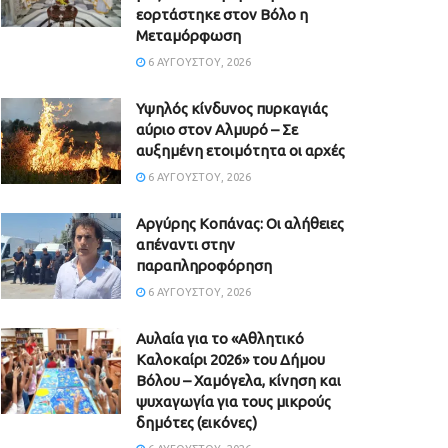
εορτάστηκε στον Βόλο η
Μεταμόρφωση
6 ΑΥΓΟΎΣΤΟΥ, 2026
Υψηλός κίνδυνος πυρκαγιάς
αύριο στον Αλμυρό – Σε
αυξημένη ετοιμότητα οι αρχές
6 ΑΥΓΟΎΣΤΟΥ, 2026
Aργύρης Κοπάνας: Οι αλήθειες
απέναντι στην
παραπληροφόρηση
6 ΑΥΓΟΎΣΤΟΥ, 2026
Αυλαία για το «Αθλητικό
Καλοκαίρι 2026» του Δήμου
Βόλου – Χαμόγελα, κίνηση και
ψυχαγωγία για τους μικρούς
δημότες (εικόνες)