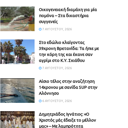
Οικογενειακή διαμάχη για μία
πομόνα – Στα δικαστήρια
συγγενείς
7 ΑΥΓΟΎΣΤΟΥ, 2026
Στο εδώλιο κλαίγοντας
39χρονη Βρετανίδα: Τα ήπιε με
την κόρη της και έκανε σαν
αγρίμι στο Κ.Υ. Σκιάθου
7 ΑΥΓΟΎΣΤΟΥ, 2026
Αίσιο τέλος στην αναζήτηση
14χρονου με σανίδα SUP στην
Αλόννησο
6 ΑΥΓΟΎΣΤΟΥ, 2026
Δημητριάδος Ιγνάτιος: «Ο
Χριστός μάς έδειξε το μέλλον
μας» – Με λαμπρότητα