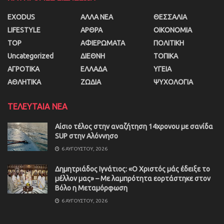
EXODUS
ΑΛΛΑ ΝΕΑ
ΘΕΣΣΑΛΙΑ
LIFESTYLE
ΑΡΘΡΑ
ΟΙΚΟΝΟΜΙΑ
TOP
ΑΦΙΕΡΩΜΑΤΑ
ΠΟΛΙΤΙΚΗ
Uncategorized
ΔΙΕΘΝΗ
ΤΟΠΙΚΑ
ΑΓΡΟΤΙΚΑ
ΕΛΛΑΔΑ
ΥΓΕΙΑ
ΑΘΛΗΤΙΚΑ
ΖΩΔΙΑ
ΨΥΧΟΛΟΓΙΑ
ΤΕΛΕΥΤΑΙΑ ΝΕΑ
Αίσιο τέλος στην αναζήτηση 14χρονου με σανίδα
SUP στην Αλόννησο
6 ΑΥΓΟΎΣΤΟΥ, 2026
Δημητριάδος Ιγνάτιος: «Ο Χριστός μάς έδειξε το
μέλλον μας» – Με λαμπρότητα εορτάστηκε στον
Βόλο η Μεταμόρφωση
6 ΑΥΓΟΎΣΤΟΥ, 2026