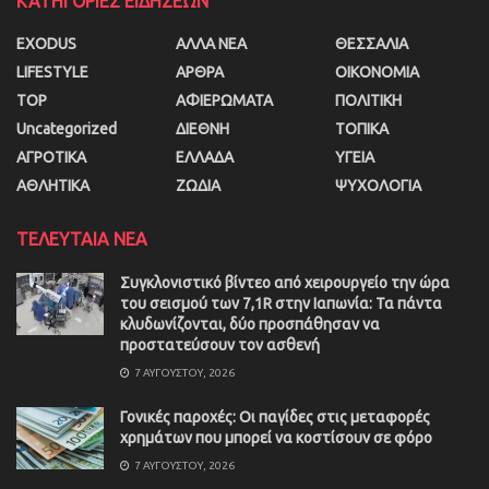
ΚΑΤΗΓΟΡΙΕΣ ΕΙΔΗΣΕΩΝ
EXODUS
ΑΛΛΑ ΝΕΑ
ΘΕΣΣΑΛΙΑ
LIFESTYLE
ΑΡΘΡΑ
ΟΙΚΟΝΟΜΙΑ
TOP
ΑΦΙΕΡΩΜΑΤΑ
ΠΟΛΙΤΙΚΗ
Uncategorized
ΔΙΕΘΝΗ
ΤΟΠΙΚΑ
ΑΓΡΟΤΙΚΑ
ΕΛΛΑΔΑ
ΥΓΕΙΑ
ΑΘΛΗΤΙΚΑ
ΖΩΔΙΑ
ΨΥΧΟΛΟΓΙΑ
ΤΕΛΕΥΤΑΙΑ ΝΕΑ
Συγκλονιστικό βίντεο από χειρουργείο την ώρα
του σεισμού των 7,1R στην Ιαπωνία: Τα πάντα
κλυδωνίζονται, δύο προσπάθησαν να
προστατεύσουν τον ασθενή
7 ΑΥΓΟΎΣΤΟΥ, 2026
Γονικές παροχές: Οι παγίδες στις μεταφορές
χρημάτων που μπορεί να κοστίσουν σε φόρο
7 ΑΥΓΟΎΣΤΟΥ, 2026