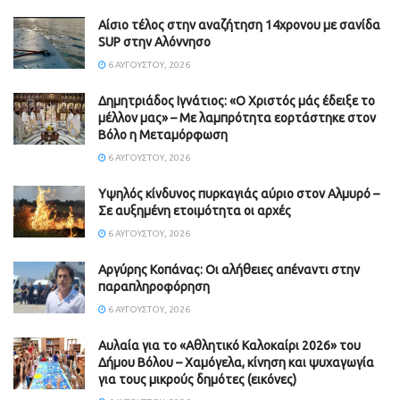
Αίσιο τέλος στην αναζήτηση 14χρονου με σανίδα
SUP στην Αλόννησο
6 ΑΥΓΟΎΣΤΟΥ, 2026
Δημητριάδος Ιγνάτιος: «Ο Χριστός μάς έδειξε το
μέλλον μας» – Με λαμπρότητα εορτάστηκε στον
Βόλο η Μεταμόρφωση
6 ΑΥΓΟΎΣΤΟΥ, 2026
Υψηλός κίνδυνος πυρκαγιάς αύριο στον Αλμυρό –
Σε αυξημένη ετοιμότητα οι αρχές
6 ΑΥΓΟΎΣΤΟΥ, 2026
Aργύρης Κοπάνας: Οι αλήθειες απέναντι στην
παραπληροφόρηση
6 ΑΥΓΟΎΣΤΟΥ, 2026
Αυλαία για το «Αθλητικό Καλοκαίρι 2026» του
Δήμου Βόλου – Χαμόγελα, κίνηση και ψυχαγωγία
για τους μικρούς δημότες (εικόνες)