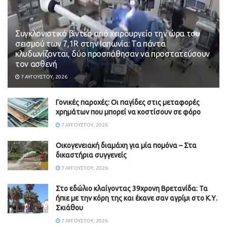
Συγκλονιστικό βίντεο από χειρουργείο την ώρα του
σεισμού των 7,1R στην Ιαπωνία: Τα πάντα
κλυδωνίζονται, δύο προσπάθησαν να προστατεύσουν
τον ασθενή
7 ΑΥΓΟΎΣΤΟΥ, 2026
Γονικές παροχές: Οι παγίδες στις μεταφορές
χρημάτων που μπορεί να κοστίσουν σε φόρο
7 ΑΥΓΟΎΣΤΟΥ, 2026
Οικογενειακή διαμάχη για μία πομόνα – Στα
δικαστήρια συγγενείς
7 ΑΥΓΟΎΣΤΟΥ, 2026
Στο εδώλιο κλαίγοντας 39χρονη Βρετανίδα: Τα
ήπιε με την κόρη της και έκανε σαν αγρίμι στο Κ.Υ.
Σκιάθου
7 ΑΥΓΟΎΣΤΟΥ, 2026