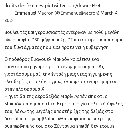
droits des femmes. pic.twitter.com/dcwniEPei4
— Emmanuel Macron (@EmmanuelMacron) March 4,
2024
Βουλευτές και γερουσιαστές ενέκριναν με πολύ μεγάλη
πλειοψηφία (780 ψήφοι υπέρ, 72 κατά) την τροποποίηση
του Συντάγματος που είχε προτείνει η κυβέρνηση.
Ο πρόεδρος Εμανουέλ Μακρόν χαιρέτισε ένα
«παγκόσμιο μήνυμα» μετά την ψηφοφορία. «Ας
γιορτάσουμε μαζί την ένταξη μιας νέας εγγυημένης
ελευθερίας στο Σύνταγμα», έγραψε σε ανάρτησή του
στην πλατφόρμα Χ.
Η ηγέτιδα της ακροδεξιάς Μαρίν Λεπέν είπε ότι ο
Μακρόν χρησιμοποιεί το θέμα αυτό για πολιτικό όφελός
του, λόγω της μεγάλης υποστήριξης της δεξιάς στο
δικαίωμα στην άμβλωση. «Θα ψηφίσουμε υπέρ της
συμπερίληψής του στο Σύνταγμα επειδή δεν έχουμε