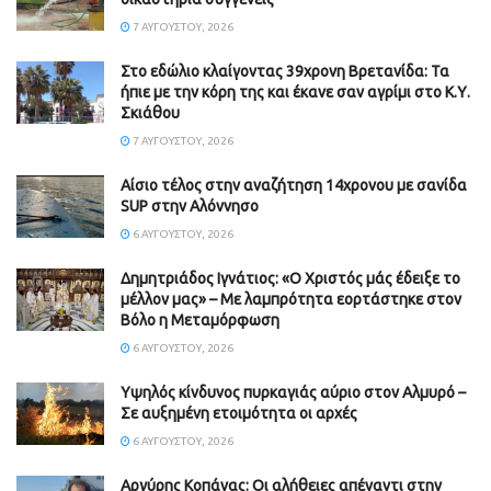
7 ΑΥΓΟΎΣΤΟΥ, 2026
Στο εδώλιο κλαίγοντας 39χρονη Βρετανίδα: Τα
ήπιε με την κόρη της και έκανε σαν αγρίμι στο Κ.Υ.
Σκιάθου
7 ΑΥΓΟΎΣΤΟΥ, 2026
Αίσιο τέλος στην αναζήτηση 14χρονου με σανίδα
SUP στην Αλόννησο
6 ΑΥΓΟΎΣΤΟΥ, 2026
Δημητριάδος Ιγνάτιος: «Ο Χριστός μάς έδειξε το
μέλλον μας» – Με λαμπρότητα εορτάστηκε στον
Βόλο η Μεταμόρφωση
6 ΑΥΓΟΎΣΤΟΥ, 2026
Υψηλός κίνδυνος πυρκαγιάς αύριο στον Αλμυρό –
Σε αυξημένη ετοιμότητα οι αρχές
6 ΑΥΓΟΎΣΤΟΥ, 2026
Aργύρης Κοπάνας: Οι αλήθειες απέναντι στην