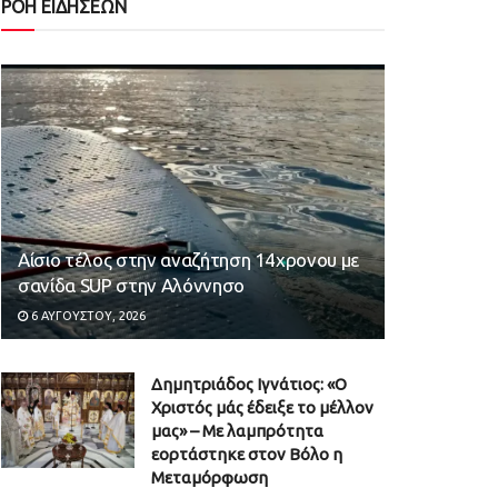
ΡΟΗ ΕΙΔΗΣΕΩΝ
Αίσιο τέλος στην αναζήτηση 14χρονου με
σανίδα SUP στην Αλόννησο
6 ΑΥΓΟΎΣΤΟΥ, 2026
Δημητριάδος Ιγνάτιος: «Ο
Χριστός μάς έδειξε το μέλλον
μας» – Με λαμπρότητα
εορτάστηκε στον Βόλο η
Μεταμόρφωση