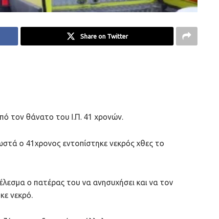
Share on Twitter
πό τον θάνατο του Ι.Π. 41 χρονών.
ωστά ο 41χρονος εντοπίστηκε νεκρός χθες το
τέλεσμα ο πατέρας του να ανησυχήσει και να τον
κε νεκρό.