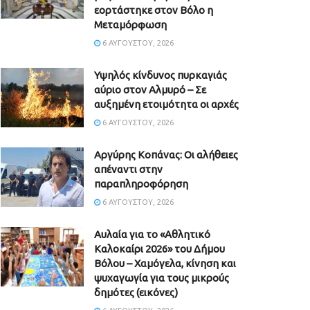
εορτάστηκε στον Βόλο η
Μεταμόρφωση
6 ΑΥΓΟΎΣΤΟΥ, 2026
Υψηλός κίνδυνος πυρκαγιάς
αύριο στον Αλμυρό – Σε
αυξημένη ετοιμότητα οι αρχές
6 ΑΥΓΟΎΣΤΟΥ, 2026
Aργύρης Κοπάνας: Οι αλήθειες
απέναντι στην
παραπληροφόρηση
6 ΑΥΓΟΎΣΤΟΥ, 2026
Αυλαία για το «Αθλητικό
Καλοκαίρι 2026» του Δήμου
Βόλου – Χαμόγελα, κίνηση και
ψυχαγωγία για τους μικρούς
δημότες (εικόνες)