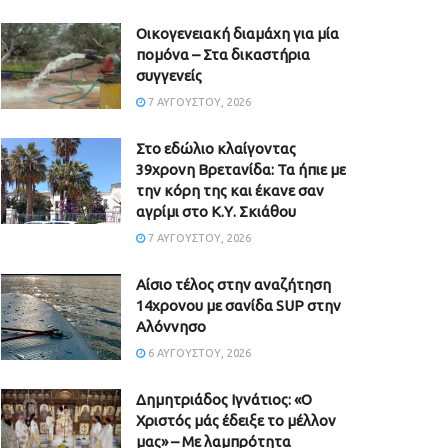
Οικογενειακή διαμάχη για μία
πομόνα – Στα δικαστήρια
συγγενείς
7 ΑΥΓΟΎΣΤΟΥ, 2026
Στο εδώλιο κλαίγοντας
39χρονη Βρετανίδα: Τα ήπιε με
την κόρη της και έκανε σαν
αγρίμι στο Κ.Υ. Σκιάθου
7 ΑΥΓΟΎΣΤΟΥ, 2026
Αίσιο τέλος στην αναζήτηση
14χρονου με σανίδα SUP στην
Αλόννησο
6 ΑΥΓΟΎΣΤΟΥ, 2026
Δημητριάδος Ιγνάτιος: «Ο
Χριστός μάς έδειξε το μέλλον
μας» – Με λαμπρότητα