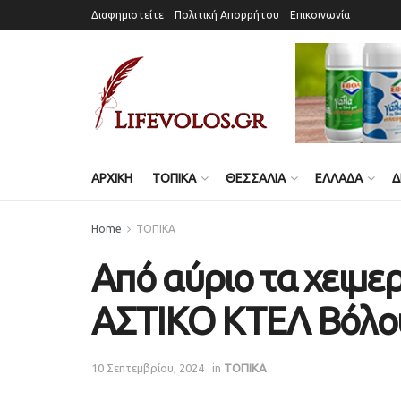
Διαφημιστείτε
Πολιτική Απορρήτου
Επικοινωνία
ΑΡΧΙΚΗ
ΤΟΠΙΚΑ
ΘΕΣΣΑΛΙΑ
ΕΛΛΑΔΑ
Δ
Home
ΤΟΠΙΚΑ
Από αύριο τα χειμε
ΑΣΤΙΚΟ ΚΤΕΛ Βόλο
10 Σεπτεμβρίου, 2024
in
ΤΟΠΙΚΑ