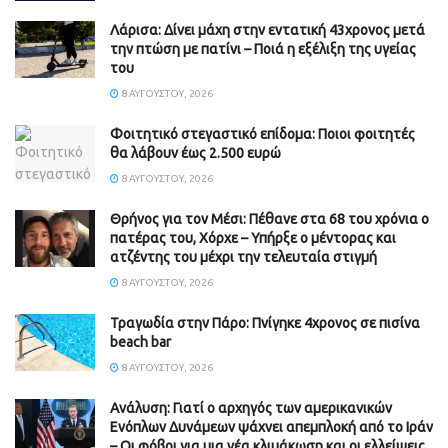
Λάρισα: Δίνει μάχη στην εντατική 43χρονος μετά
την πτώση με πατίνι – Ποιά η εξέλιξη της υγείας
του
8 ΑΥΓΟΎΣΤΟΥ, 2026
Φοιτητικό στεγαστικό επίδομα: Ποιοι φοιτητές
θα λάβουν έως 2.500 ευρώ
8 ΑΥΓΟΎΣΤΟΥ, 2026
Θρήνος για τον Μέσι: Πέθανε στα 68 του χρόνια ο
πατέρας του, Χόρχε – Υπήρξε ο μέντορας και
ατζέντης του μέχρι την τελευταία στιγμή
8 ΑΥΓΟΎΣΤΟΥ, 2026
Τραγωδία στην Πάρο: Πνίγηκε 4χρονος σε πισίνα
beach bar
8 ΑΥΓΟΎΣΤΟΥ, 2026
Ανάλυση: Γιατί ο αρχηγός των αμερικανικών
Ενόπλων Δυνάμεων ψάχνει απεμπλοκή από το Ιράν
– Οι φόβοι για μια νέα κλιμάκωση και οι ελλείψεις