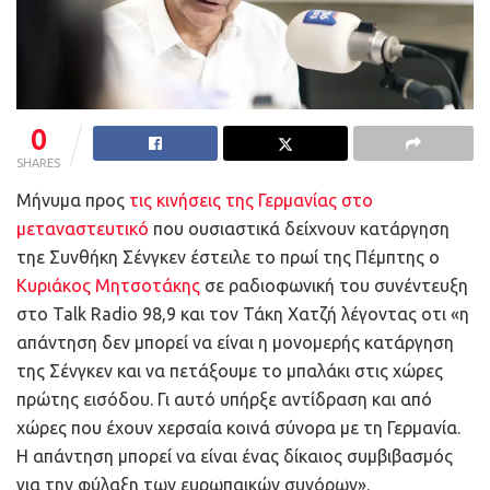
0
SHARES
Μήνυμα προς
τις κινήσεις της Γερμανίας στο
μεταναστευτικό
που ουσιαστικά δείχνουν κατάργηση
τηε Συνθήκη Σένγκεν έστειλε το πρωί της Πέμπτης ο
Κυριάκος Μητσοτάκης
σε ραδιοφωνική του συνέντευξη
στo Talk Radio 98,9 και τον Τάκη Χατζή λέγοντας οτι «η
απάντηση δεν μπορεί να είναι η μονομερής κατάργηση
της Σένγκεν και να πετάξουμε το μπαλάκι στις χώρες
πρώτης εισόδου. Γι αυτό υπήρξε αντίδραση και από
χώρες που έχουν χερσαία κοινά σύνορα με τη Γερμανία.
Η απάντηση μπορεί να είναι ένας δίκαιος συμβιβασμός
για την φύλαξη των ευρωπαικών συνόρων».