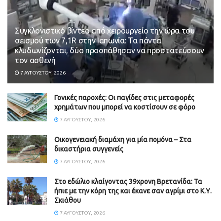
Συγκλονιστικό βίντεο από χειρουργείο την ώρα του
σεισμού των 7,1R στην Ιαπωνία: Τα πάντα
κλυδωνίζονται, δύο προσπάθησαν να προστατεύσουν
τον ασθενή
7 ΑΥΓΟΎΣΤΟΥ, 2026
Γονικές παροχές: Οι παγίδες στις μεταφορές
χρημάτων που μπορεί να κοστίσουν σε φόρο
7 ΑΥΓΟΎΣΤΟΥ, 2026
Οικογενειακή διαμάχη για μία πομόνα – Στα
δικαστήρια συγγενείς
7 ΑΥΓΟΎΣΤΟΥ, 2026
Στο εδώλιο κλαίγοντας 39χρονη Βρετανίδα: Τα
ήπιε με την κόρη της και έκανε σαν αγρίμι στο Κ.Υ.
Σκιάθου
7 ΑΥΓΟΎΣΤΟΥ, 2026