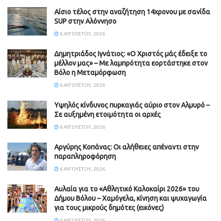
Αίσιο τέλος στην αναζήτηση 14χρονου με σανίδα
SUP στην Αλόννησο
6 ΑΥΓΟΎΣΤΟΥ, 2026
Δημητριάδος Ιγνάτιος: «Ο Χριστός μάς έδειξε το
μέλλον μας» – Με λαμπρότητα εορτάστηκε στον
Βόλο η Μεταμόρφωση
6 ΑΥΓΟΎΣΤΟΥ, 2026
Υψηλός κίνδυνος πυρκαγιάς αύριο στον Αλμυρό –
Σε αυξημένη ετοιμότητα οι αρχές
6 ΑΥΓΟΎΣΤΟΥ, 2026
Aργύρης Κοπάνας: Οι αλήθειες απέναντι στην
παραπληροφόρηση
6 ΑΥΓΟΎΣΤΟΥ, 2026
Αυλαία για το «Αθλητικό Καλοκαίρι 2026» του
Δήμου Βόλου – Χαμόγελα, κίνηση και ψυχαγωγία
για τους μικρούς δημότες (εικόνες)
6 ΑΥΓΟΎΣΤΟΥ, 2026