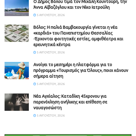
Ο Δήμος Βόλου τιμά τον Μιχάλη Κουντούρη, την
Άννα Αϊβαζόγλου και τον Νίκο Ιατρούλη
5 ΑΥΓΟΎΣΤΟΥ, 2026
Βόλος: Η παλιά Βαμβακουργία γίνεται η νέα
«καρδιά» του Πανεπιστημίου Θεσσαλίας
-Έρχονται φοιτητικές εστίες, αμφιθέατρα και
ερευνητικά κέντρα
5 ΑΥΓΟΎΣΤΟΥ, 2026
Ανοίγει το μεσημέρι η πλατφόρμα για το
πρόγραμμα «Τουρισμός για Όλους», ποιοι κάνουν
σήμερα αίτηση
5 ΑΥΓΟΎΣΤΟΥ, 2026
Νέα Αγχίαλος: Καταδίκη 45χρονου για
παρενόχληση ανήλικης και επίθεση σε
ναυαγοσώστη
5 ΑΥΓΟΎΣΤΟΥ, 2026