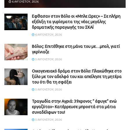
6 ΑΥΓΟΎΣΤΟΥ, 2026
Εφθασαν στον Βόλο οι «Μπλε Ωρες» – Σε πλήρη
εξέλιξη τα γυρίσματα της νέας μεγάλης
δραματικής παραγωγής του ΣΚΑΪ
6 ΑΥΓΟΎΣΤΟΥ, 2026
Βόλος: Επιτέθηκε στη μάνα του με…μπολ, γιατί
γκρίνιαζε
5 ΑΥΓΟΎΣΤΟΥ, 2026
Οικογενειακό δράμα στον Βόλο: Πλακώθηκε στο
ξύλο με τον αδελφό του και απείλησε τη μητέρα
του ότι θα τη σφάξει
5 ΑΥΓΟΎΣΤΟΥ, 2026
Τραγωδία στην Αγριά: 39χρονος ” έφυγε” ενώ
εργαζόταν– Κατέρρευσε μπροστά στα μάτια
συναδέλφων του!
5 ΑΥΓΟΎΣΤΟΥ, 2026