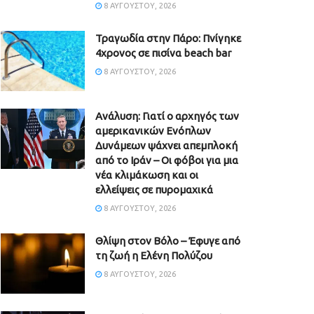
8 ΑΥΓΟΎΣΤΟΥ, 2026
Τραγωδία στην Πάρο: Πνίγηκε
4χρονος σε πισίνα beach bar
8 ΑΥΓΟΎΣΤΟΥ, 2026
Ανάλυση: Γιατί ο αρχηγός των
αμερικανικών Ενόπλων
Δυνάμεων ψάχνει απεμπλοκή
από το Ιράν – Οι φόβοι για μια
νέα κλιμάκωση και οι
ελλείψεις σε πυρομαχικά
8 ΑΥΓΟΎΣΤΟΥ, 2026
Θλίψη στον Βόλο – Έφυγε από
τη ζωή η Ελένη Πολύζου
8 ΑΥΓΟΎΣΤΟΥ, 2026