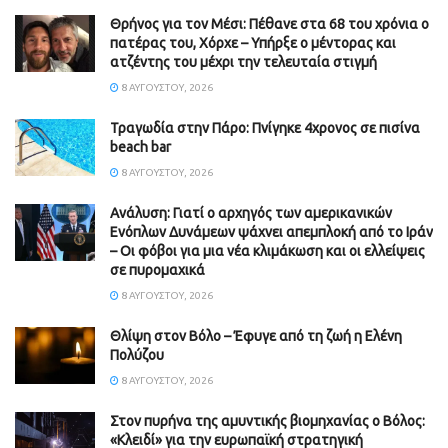
Θρήνος για τον Μέσι: Πέθανε στα 68 του χρόνια ο
πατέρας του, Χόρχε – Υπήρξε ο μέντορας και
ατζέντης του μέχρι την τελευταία στιγμή
8 ΑΥΓΟΎΣΤΟΥ, 2026
Τραγωδία στην Πάρο: Πνίγηκε 4χρονος σε πισίνα
beach bar
8 ΑΥΓΟΎΣΤΟΥ, 2026
Ανάλυση: Γιατί ο αρχηγός των αμερικανικών
Ενόπλων Δυνάμεων ψάχνει απεμπλοκή από το Ιράν
– Οι φόβοι για μια νέα κλιμάκωση και οι ελλείψεις
σε πυρομαχικά
8 ΑΥΓΟΎΣΤΟΥ, 2026
Θλίψη στον Βόλο – Έφυγε από τη ζωή η Ελένη
Πολύζου
8 ΑΥΓΟΎΣΤΟΥ, 2026
Στον πυρήνα της αμυντικής βιομηχανίας ο Βόλος:
«Κλειδί» για την ευρωπαϊκή στρατηγική