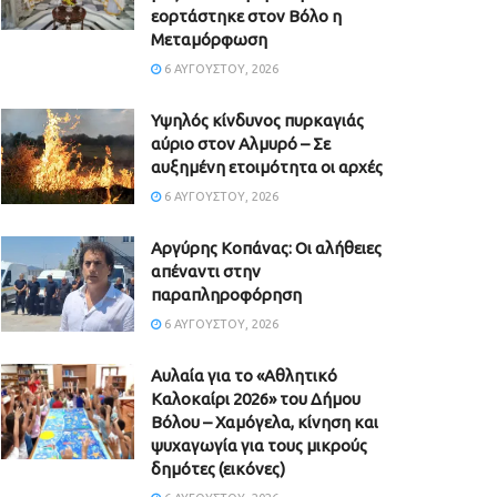
εορτάστηκε στον Βόλο η
Μεταμόρφωση
6 ΑΥΓΟΎΣΤΟΥ, 2026
Υψηλός κίνδυνος πυρκαγιάς
αύριο στον Αλμυρό – Σε
αυξημένη ετοιμότητα οι αρχές
6 ΑΥΓΟΎΣΤΟΥ, 2026
Aργύρης Κοπάνας: Οι αλήθειες
απέναντι στην
παραπληροφόρηση
6 ΑΥΓΟΎΣΤΟΥ, 2026
Αυλαία για το «Αθλητικό
Καλοκαίρι 2026» του Δήμου
Βόλου – Χαμόγελα, κίνηση και
ψυχαγωγία για τους μικρούς
δημότες (εικόνες)