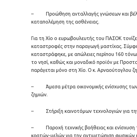
– Προώθηση ανταλλαγής γνώσεων και βέλτι
καταπολέμηση της ασθένειας.
Για τη Χίο ο ευρωβουλευτής του ΠΑΣΟΚ τονίζε
καταστροφές στην παραγωγή μαστίχας. Σύμφω
καταστράφηκε, με απώλειες περίπου 160 τόνων
το νησί, καθώς και μοναδικό προϊόν με Προσ
παράγεται μόνο στη Χίο. Ο κ. Αρναούτογλου ζ
– Άμεσα μέτρα οικονομικής ενίσχυσης των
ζημιών.
– Στήριξη καινοτόμων τεχνολογιών για την
– Παροχή τεχνικής βοήθειας και ενίσχυση τ
κρατών-μελών για την αντιμετώπιση φυσικών 