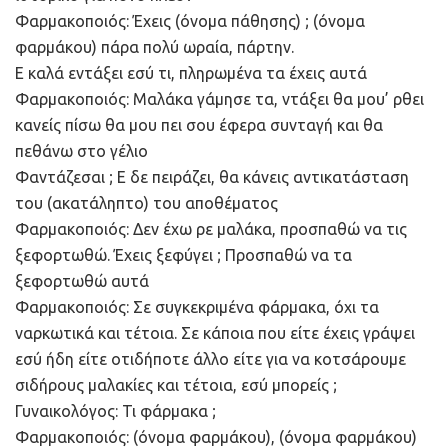
Φαρμακοποιός: Έχεις (όνομα πάθησης) ; (όνομα
φαρμάκου) πάρα πολύ ωραία, πάρτην.
Ε καλά εντάξει εσύ τι, πληρωμένα τα έχεις αυτά
Φαρμακοποιός: Μαλάκα γάμησε τα, ντάξει θα μου’ ρθει
κανείς πίσω θα μου πει σου έφερα συνταγή και θα
πεθάνω στο γέλιο
Φαντάζεσαι ; Ε δε πειράζει, θα κάνεις αντικατάσταση
του (ακατάληπτο) του αποθέματος
Φαρμακοποιός: Δεν έχω ρε μαλάκα, προσπαθώ να τις
ξεφορτωθώ. Έχεις ξεφύγει ; Προσπαθώ να τα
ξεφορτωθώ αυτά
Φαρμακοποιός: Σε συγκεκριμένα φάρμακα, όχι τα
ναρκωτικά και τέτοια. Σε κάποια που είτε έχεις γράψει
εσύ ήδη είτε οτιδήποτε άλλο είτε για να κοτσάρουμε
σιδήρους μαλακίες και τέτοια, εσύ μπορείς ;
Γυναικολόγος: Τι φάρμακα ;
Φαρμακοποιός: (όνομα φαρμάκου), (όνομα φαρμάκου)