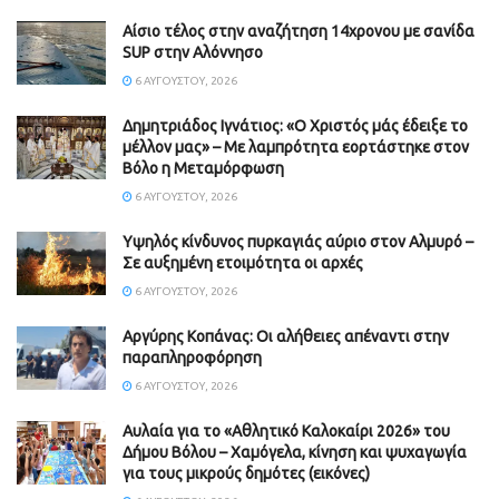
Αίσιο τέλος στην αναζήτηση 14χρονου με σανίδα
SUP στην Αλόννησο
6 ΑΥΓΟΎΣΤΟΥ, 2026
Δημητριάδος Ιγνάτιος: «Ο Χριστός μάς έδειξε το
μέλλον μας» – Με λαμπρότητα εορτάστηκε στον
Βόλο η Μεταμόρφωση
6 ΑΥΓΟΎΣΤΟΥ, 2026
Υψηλός κίνδυνος πυρκαγιάς αύριο στον Αλμυρό –
Σε αυξημένη ετοιμότητα οι αρχές
6 ΑΥΓΟΎΣΤΟΥ, 2026
Aργύρης Κοπάνας: Οι αλήθειες απέναντι στην
παραπληροφόρηση
6 ΑΥΓΟΎΣΤΟΥ, 2026
Αυλαία για το «Αθλητικό Καλοκαίρι 2026» του
Δήμου Βόλου – Χαμόγελα, κίνηση και ψυχαγωγία
για τους μικρούς δημότες (εικόνες)