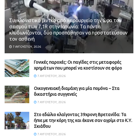
Συγκλονιστικό βίντεο από χειρουργείο την ώρα του
σεισμού των 7,1R στην Ιαπωνία: Τα πάντα
κλυδωνίζονται, δύο προσπάθησαν να προστατεύσουν
τον ασθενή
7 ΑΥΓΟΎΣΤΟΥ, 2026
Γονικές παροχές: Οι παγίδες στις μεταφορές
χρημάτων που μπορεί να κοστίσουν σε φόρο
7 ΑΥΓΟΎΣΤΟΥ, 2026
Οικογενειακή διαμάχη για μία πομόνα – Στα
δικαστήρια συγγενείς
7 ΑΥΓΟΎΣΤΟΥ, 2026
Στο εδώλιο κλαίγοντας 39χρονη Βρετανίδα: Τα
ήπιε με την κόρη της και έκανε σαν αγρίμι στο Κ.Υ.
Σκιάθου
7 ΑΥΓΟΎΣΤΟΥ, 2026