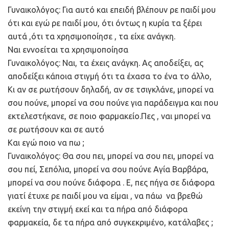
Γυναικολόγος: Για αυτό και επειδή βλέπουν ρε παιδί μου
ότι και εγώ ρε παιδί μου, ότι όντως η κυρία τα ξέρει
αυτά ,ότι τα χρησιμοποίησε , τα είχε ανάγκη.
Ναι εννοείται τα χρησιμοποίησα
Γυναικολόγος: Ναι, τα έχεις ανάγκη. Ας αποδείξει, ας
αποδείξει κάποια στιγμή ότι τα έχασα το ένα το άλλο,
Κι αν σε ρωτήσουν δηλαδή, αν σε τσιγκλάνε, μπορεί να
σου πούνε, μπορεί να σου πούνε για παράδειγμα και που
εκτελεστήκανε, σε ποιο φαρμακείο.Πες , ναι μπορεί να
σε ρωτήσουν και σε αυτό
Και εγώ ποιο να πω ;
Γυναικολόγος: Θα σου πει, μπορεί να σου πει, μπορεί να
σου πεί, Σεπόλια, μπορεί να σου πούνε Αγία Βαρβάρα,
μπορεί να σου πούνε διάφορα . Ε, πες πήγα σε διάφορα
γιατί έτυχε ρε παιδί μου να είμαι , να πάω να βρεθώ
εκείνη την στιγμή εκεί και τα πήρα από διάφορα
φαρμακεία, δε τα πήρα από συγκεκριμένο, κατάλαβες ;