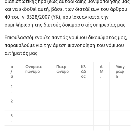
διαπιστωτικής πράξεως αυτοδίκαιης μονιμοποίησής μας
και να εκδοθεί αυτή, βάσει των διατάξεων του άρθρου
40 του ν. 3528/2007 (ΥΚ), που ίσχυαν κατά την
συμπλήρωση της διετούς δοκιμαστικής υπηρεσίας μας.
Επιφυλασσόμενοι/ες παντός νομίμου δικαιώματός μας,
παρακαλούμε για την άμεση ικανοποίηση του νόμιμου
αιτήματός μας.
α
Ονοματε
Πατρ
Κλ
Α.
Υπογ
/
πώνυμο
ώνυμο
άδ
Μ
ραφ
α
ος
.
ή
1
.
2
.
3
.