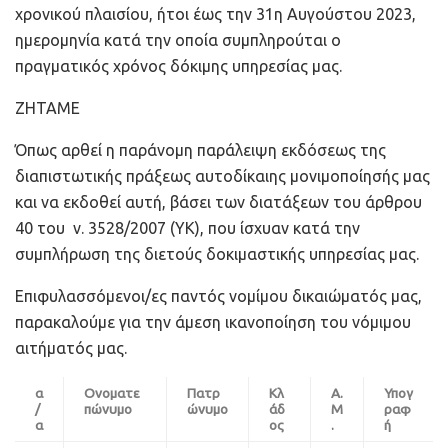
χρονικού πλαισίου, ήτοι έως την 31η Αυγούστου 2023,
ημερομηνία κατά την οποία συμπληρούται ο
πραγματικός χρόνος δόκιμης υπηρεσίας μας.
ΖΗΤΑΜΕ
Όπως αρθεί η παράνομη παράλειψη εκδόσεως της
διαπιστωτικής πράξεως αυτοδίκαιης μονιμοποίησής μας
και να εκδοθεί αυτή, βάσει των διατάξεων του άρθρου
40 του ν. 3528/2007 (ΥΚ), που ίσχυαν κατά την
συμπλήρωση της διετούς δοκιμαστικής υπηρεσίας μας.
Επιφυλασσόμενοι/ες παντός νομίμου δικαιώματός μας,
παρακαλούμε για την άμεση ικανοποίηση του νόμιμου
αιτήματός μας.
α
Ονοματε
Πατρ
Κλ
Α.
Υπογ
/
πώνυμο
ώνυμο
άδ
Μ
ραφ
α
ος
.
ή