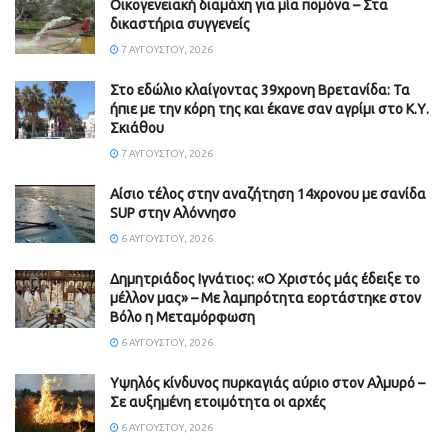
Οικογενειακή διαμάχη για μία πομόνα – Στα
δικαστήρια συγγενείς
7 ΑΥΓΟΎΣΤΟΥ, 2026
Στο εδώλιο κλαίγοντας 39χρονη Βρετανίδα: Τα
ήπιε με την κόρη της και έκανε σαν αγρίμι στο Κ.Υ.
Σκιάθου
7 ΑΥΓΟΎΣΤΟΥ, 2026
Αίσιο τέλος στην αναζήτηση 14χρονου με σανίδα
SUP στην Αλόννησο
6 ΑΥΓΟΎΣΤΟΥ, 2026
Δημητριάδος Ιγνάτιος: «Ο Χριστός μάς έδειξε το
μέλλον μας» – Με λαμπρότητα εορτάστηκε στον
Βόλο η Μεταμόρφωση
6 ΑΥΓΟΎΣΤΟΥ, 2026
Υψηλός κίνδυνος πυρκαγιάς αύριο στον Αλμυρό –
Σε αυξημένη ετοιμότητα οι αρχές
6 ΑΥΓΟΎΣΤΟΥ, 2026