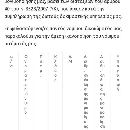
μονιμοποίησής μας, βάσει των διατάξεων του άρθρου
40 του ν. 3528/2007 (ΥΚ), που ίσχυαν κατά την
συμπλήρωση της διετούς δοκιμαστικής υπηρεσίας μας.
Επιφυλασσόμενοι/ες παντός νομίμου δικαιώματός μας,
παρακαλούμε για την άμεση ικανοποίηση του νόμιμου
αιτήματός μας.
α
Ο
Π
Κ
Α.
Α
Α
Υ
/
ν
α
λ
Μ
ρι
ρι
π
α
ο
τ
ά
.
θμ
θμ
ο
μ
ρ
δ
.
.
γ
α
.
ο
αν
απ
ρ
τ
ς
άκ
ό
α
ε
λη
φ
φ
π
σ
α
ή
ώ
ης
ση
ν
μο
ς
υ
νι
μο
μ
μο
νι
ο
πο
μο
ίη
πο
σ
ίη
ης
ση