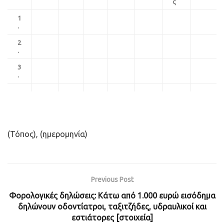
ς
1
.
2
.
3
.
(Τόπος), (ημερομηνία)
Previous Post
Φορολογικές δηλώσεις: Κάτω από 1.000 ευρώ εισόδημα
δηλώνουν οδοντίατροι, ταξιτζήδες, υδραυλικοί και
εστιάτορες [στοιχεία]