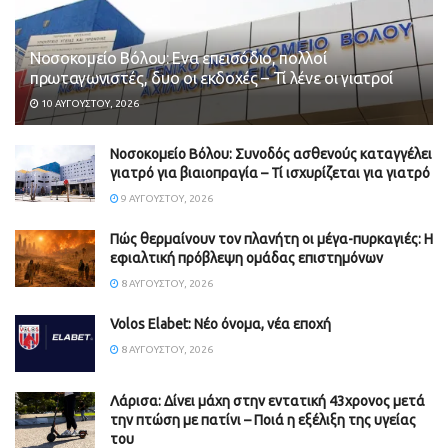
Νοσοκομείο Βόλου: Ενα επεισόδιο, πολλοί
πρωταγωνιστές, δυο οι εκδοχές – Τί λένε οι γιατροί
10 ΑΥΓΟΎΣΤΟΥ, 2026
Νοσοκομείο Βόλου: Συνοδός ασθενούς καταγγέλει
γιατρό για βιαιοπραγία – Τί ισχυρίζεται για γιατρό
9 ΑΥΓΟΎΣΤΟΥ, 2026
Πώς θερμαίνουν τον πλανήτη οι μέγα-πυρκαγιές: Η
εφιαλτική πρόβλεψη ομάδας επιστημόνων
8 ΑΥΓΟΎΣΤΟΥ, 2026
Volos Elabet: Νέο όνομα, νέα εποχή
8 ΑΥΓΟΎΣΤΟΥ, 2026
Λάρισα: Δίνει μάχη στην εντατική 43χρονος μετά
την πτώση με πατίνι – Ποιά η εξέλιξη της υγείας
του