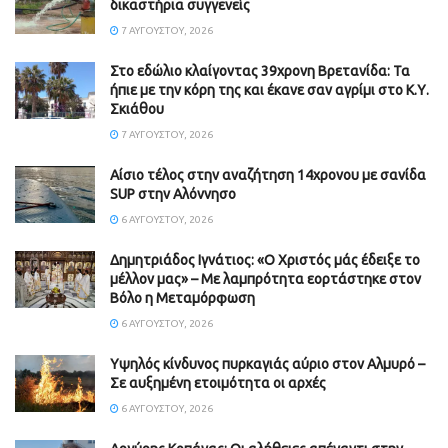
δικαστήρια συγγενείς
7 ΑΥΓΟΎΣΤΟΥ, 2026
Στο εδώλιο κλαίγοντας 39χρονη Βρετανίδα: Τα
ήπιε με την κόρη της και έκανε σαν αγρίμι στο Κ.Υ.
Σκιάθου
7 ΑΥΓΟΎΣΤΟΥ, 2026
Αίσιο τέλος στην αναζήτηση 14χρονου με σανίδα
SUP στην Αλόννησο
6 ΑΥΓΟΎΣΤΟΥ, 2026
Δημητριάδος Ιγνάτιος: «Ο Χριστός μάς έδειξε το
μέλλον μας» – Με λαμπρότητα εορτάστηκε στον
Βόλο η Μεταμόρφωση
6 ΑΥΓΟΎΣΤΟΥ, 2026
Υψηλός κίνδυνος πυρκαγιάς αύριο στον Αλμυρό –
Σε αυξημένη ετοιμότητα οι αρχές
6 ΑΥΓΟΎΣΤΟΥ, 2026