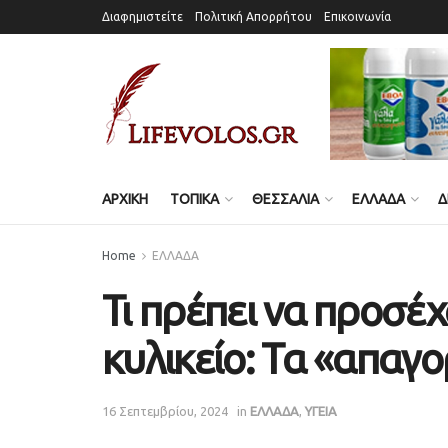
Διαφημιστείτε
Πολιτική Απορρήτου
Επικοινωνία
ΑΡΧΙΚΗ
ΤΟΠΙΚΑ
ΘΕΣΣΑΛΙΑ
ΕΛΛΑΔΑ
Δ
Home
ΕΛΛΑΔΑ
Τι πρέπει να προσέχ
κυλικείο: Τα «απαγ
16 Σεπτεμβρίου, 2024
in
ΕΛΛΑΔΑ
,
ΥΓΕΙΑ