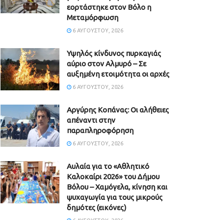
εορτάστηκε στον Βόλο η
Μεταμόρφωση
6 ΑΥΓΟΎΣΤΟΥ, 2026
Υψηλός κίνδυνος πυρκαγιάς
αύριο στον Αλμυρό – Σε
αυξημένη ετοιμότητα οι αρχές
6 ΑΥΓΟΎΣΤΟΥ, 2026
Aργύρης Κοπάνας: Οι αλήθειες
απέναντι στην
παραπληροφόρηση
6 ΑΥΓΟΎΣΤΟΥ, 2026
Αυλαία για το «Αθλητικό
Καλοκαίρι 2026» του Δήμου
Βόλου – Χαμόγελα, κίνηση και
ψυχαγωγία για τους μικρούς
δημότες (εικόνες)