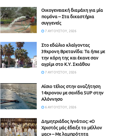
Οικογενειακή διαμάχη για μία
πομόνα – Στα δικαστήρια
συγγενείς
7 ΑΥΓΟΎΣΤΟΥ, 2026
Στο εδώλιο κλαίγοντας
39χρονη Βρετανίδα: Τα ήπιε με
την κόρη της και έκανε σαν
αγρίμι στο Κ.Υ. Σκιάθου
7 ΑΥΓΟΎΣΤΟΥ, 2026
Αίσιο τέλος στην αναζήτηση
14χρονου με σανίδα SUP στην
Αλόννησο
6 ΑΥΓΟΎΣΤΟΥ, 2026
Δημητριάδος Ιγνάτιος: «Ο
Χριστός μάς έδειξε το μέλλον
μας» – Με λαμπρότητα