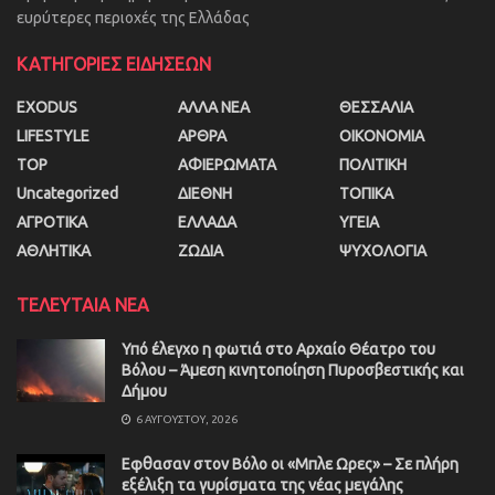
ευρύτερες περιοχές της Ελλάδας
ΚΑΤΗΓΟΡΙΕΣ ΕΙΔΗΣΕΩΝ
EXODUS
ΑΛΛΑ ΝΕΑ
ΘΕΣΣΑΛΙΑ
LIFESTYLE
ΑΡΘΡΑ
ΟΙΚΟΝΟΜΙΑ
TOP
ΑΦΙΕΡΩΜΑΤΑ
ΠΟΛΙΤΙΚΗ
Uncategorized
ΔΙΕΘΝΗ
ΤΟΠΙΚΑ
ΑΓΡΟΤΙΚΑ
ΕΛΛΑΔΑ
ΥΓΕΙΑ
ΑΘΛΗΤΙΚΑ
ΖΩΔΙΑ
ΨΥΧΟΛΟΓΙΑ
ΤΕΛΕΥΤΑΙΑ ΝΕΑ
Υπό έλεγχο η φωτιά στο Αρχαίο Θέατρο του
Βόλου – Άμεση κινητοποίηση Πυροσβεστικής και
Δήμου
6 ΑΥΓΟΎΣΤΟΥ, 2026
Εφθασαν στον Βόλο οι «Μπλε Ωρες» – Σε πλήρη
εξέλιξη τα γυρίσματα της νέας μεγάλης