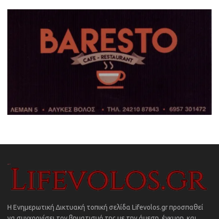
Η Ενημερωτική Δικτυακή τοπική σελίδα Lifevolos.gr προσπαθεί
να συγχρονίσει τον βηματισμό της με την άμεση, έγκυρη, και