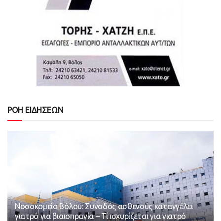
ΡΟΗ ΕΙΔΗΣΕΩΝ
Νοσοκομείο Βόλου: Συνοδός ασθενούς καταγγέλει
γιατρό για βιαιοπραγία – Τί ισχυρίζεται για γιατρό