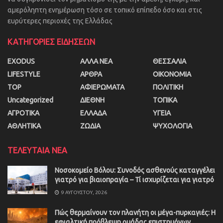
αμερόληπτη ενημέρωση τόσο σε τοπικό επίπεδο όσο και στις
ευρύτερες περιοχές της Ελλάδας
ΚΑΤΗΓΟΡΙΕΣ ΕΙΔΗΣΕΩΝ
EXODUS
ΑΛΛΑ ΝΕΑ
ΘΕΣΣΑΛΙΑ
LIFESTYLE
ΑΡΘΡΑ
ΟΙΚΟΝΟΜΙΑ
TOP
ΑΦΙΕΡΩΜΑΤΑ
ΠΟΛΙΤΙΚΗ
Uncategorized
ΔΙΕΘΝΗ
ΤΟΠΙΚΑ
ΑΓΡΟΤΙΚΑ
ΕΛΛΑΔΑ
ΥΓΕΙΑ
ΑΘΛΗΤΙΚΑ
ΖΩΔΙΑ
ΨΥΧΟΛΟΓΙΑ
ΤΕΛΕΥΤΑΙΑ ΝΕΑ
Νοσοκομείο Βόλου: Συνοδός ασθενούς καταγγέλει
γιατρό για βιαιοπραγία – Τί ισχυρίζεται για γιατρό
9 ΑΥΓΟΎΣΤΟΥ, 2026
Πώς θερμαίνουν τον πλανήτη οι μέγα-πυρκαγιές: Η
εφιαλτική πρόβλεψη ομάδας επιστημόνων